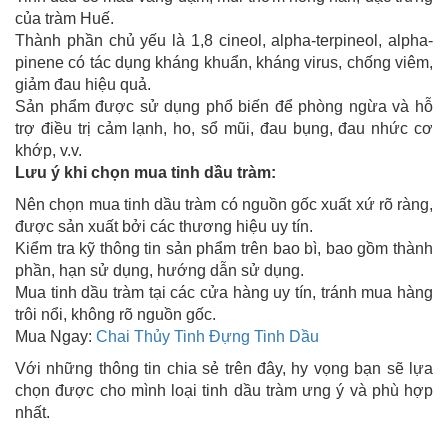
của tràm Huế.
Thành phần chủ yếu là 1,8 cineol, alpha-terpineol, alpha-
pinene có tác dụng kháng khuẩn, kháng virus, chống viêm,
giảm đau hiệu quả.
Sản phẩm được sử dụng phổ biến để phòng ngừa và hỗ
trợ điều trị cảm lạnh, ho, sổ mũi, đau bụng, đau nhức cơ
khớp, v.v.
Lưu ý khi chọn mua tinh dầu tràm:
Nên chọn mua tinh dầu tràm có nguồn gốc xuất xứ rõ ràng,
được sản xuất bởi các thương hiệu uy tín.
Kiểm tra kỹ thông tin sản phẩm trên bao bì, bao gồm thành
phần, hạn sử dụng, hướng dẫn sử dụng.
Mua tinh dầu tràm tại các cửa hàng uy tín, tránh mua hàng
trôi nổi, không rõ nguồn gốc.
Mua Ngay:
Chai Thủy Tinh Đựng Tinh Dầu
Với những thông tin chia sẻ trên đây, hy vọng bạn sẽ lựa
chọn được cho mình loại tinh dầu tràm ưng ý và phù hợp
nhất.