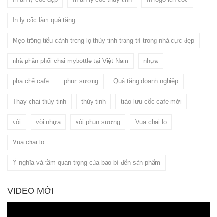
In ly cốc làm quà tặng
Mẹo trồng tiểu cảnh trong lọ thủy tinh trang trí trong nhà cực đẹp
nhà phân phối chai mybottle tại Việt Nam
nhựa
pha chế cafe
phun sương
Quà tặng doanh nghiệp
Thay chai thủy tinh
thủy tinh
trào lưu cốc cafe mới
vòi
vòi nhựa
vòi phun sương
Vua chai lo
Vua chai lọ
Ý nghĩa và tầm quan trọng của bao bì đến sản phẩm
VIDEO MỚI