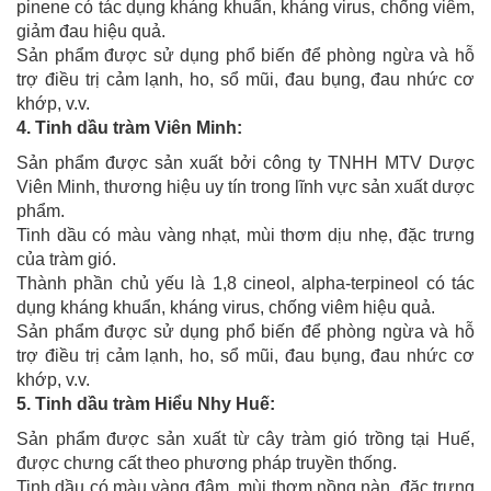
pinene có tác dụng kháng khuẩn, kháng virus, chống viêm,
giảm đau hiệu quả.
Sản phẩm được sử dụng phổ biến để phòng ngừa và hỗ
trợ điều trị cảm lạnh, ho, sổ mũi, đau bụng, đau nhức cơ
khớp, v.v.
4. Tinh dầu tràm Viên Minh:
Sản phẩm được sản xuất bởi công ty TNHH MTV Dược
Viên Minh, thương hiệu uy tín trong lĩnh vực sản xuất dược
phẩm.
Tinh dầu có màu vàng nhạt, mùi thơm dịu nhẹ, đặc trưng
của tràm gió.
Thành phần chủ yếu là 1,8 cineol, alpha-terpineol có tác
dụng kháng khuẩn, kháng virus, chống viêm hiệu quả.
Sản phẩm được sử dụng phổ biến để phòng ngừa và hỗ
trợ điều trị cảm lạnh, ho, sổ mũi, đau bụng, đau nhức cơ
khớp, v.v.
5. Tinh dầu tràm Hiểu Nhy Huế:
Sản phẩm được sản xuất từ cây tràm gió trồng tại Huế,
được chưng cất theo phương pháp truyền thống.
Tinh dầu có màu vàng đậm, mùi thơm nồng nàn, đặc trưng