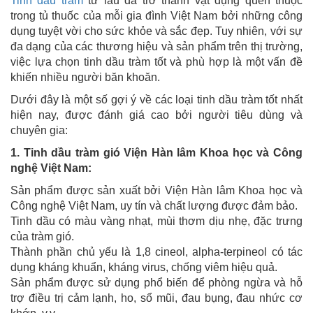
Tinh dầu tràm
từ lâu đã trở thành vật dụng quen thuộc
trong tủ thuốc của mỗi gia đình Việt Nam bởi những công
dụng tuyệt vời cho sức khỏe và sắc đẹp. Tuy nhiên, với sự
đa dạng của các thương hiệu và sản phẩm trên thị trường,
việc lựa chọn tinh dầu tràm tốt và phù hợp là một vấn đề
khiến nhiều người băn khoăn.
Dưới đây là một số gợi ý về các loại tinh dầu tràm tốt nhất
hiện nay, được đánh giá cao bởi người tiêu dùng và
chuyên gia:
1. Tinh dầu tràm gió Viện Hàn lâm Khoa học và Công
nghệ Việt Nam:
Sản phẩm được sản xuất bởi Viện Hàn lâm Khoa học và
Công nghệ Việt Nam, uy tín và chất lượng được đảm bảo.
Tinh dầu có màu vàng nhạt, mùi thơm dịu nhẹ, đặc trưng
của tràm gió.
Thành phần chủ yếu là 1,8 cineol, alpha-terpineol có tác
dụng kháng khuẩn, kháng virus, chống viêm hiệu quả.
Sản phẩm được sử dụng phổ biến để phòng ngừa và hỗ
trợ điều trị cảm lạnh, ho, sổ mũi, đau bụng, đau nhức cơ