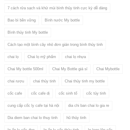
7 cách rửa sạch và khử mùi bình thủy tinh cực kỳ dễ dàng
Bao bì bền vững
Bình nước My bottle
Bình thủy tinh My bottle
Cách tạo một bình cây nhỏ đơn giản trong bình thủy tinh
chai lọ
Chai lọ mỹ phẩm
chai lọ nhựa
Chai My bottle 500ml
Chai My Bottle giá sỉ
Chai Mybottle
chai rượu
chai thủy tinh
Chai thủy tinh my bottle
cốc cafe
cốc cafe dị
cốc sinh tố
cốc tủy tinh
cung cấp cốc ly cafe tại hà nội
dia chi ban chai lo gia re
Dia diem ban chai lo thuy tinh
hũ thủy tinh
In ấn ly cốc đẹp
In ấn ly cốc thủy tinh
In logo lên cốc