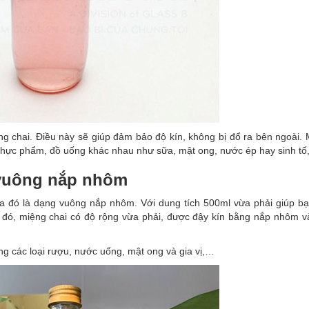
ệng chai. Điều này sẽ giúp đảm bảo độ kín, không bị đổ ra bên ngoài.
thực phẩm, đồ uống khác nhau như sữa, mật ong, nước ép hay sinh t
 vuông nắp nhôm
a đó là dạng vuông nắp nhôm. Với dung tích 500ml vừa phải giúp bạ
đó, miệng chai có độ rộng vừa phải, được đậy kín bằng nắp nhôm và
g các loại rượu, nước uống, mật ong và gia vị,…