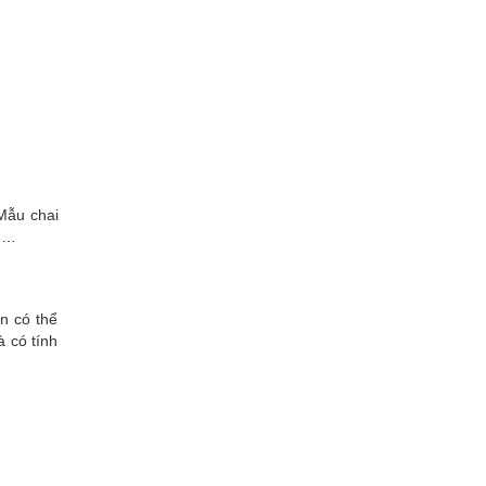
 Mẫu chai
ố,…
n có thể
 có tính