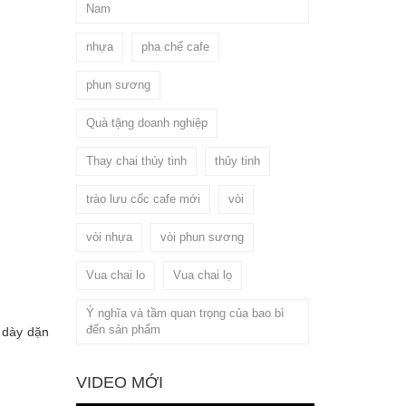
Nam
nhựa
pha chế cafe
phun sương
Quà tặng doanh nghiệp
Thay chai thủy tinh
thủy tinh
trào lưu cốc cafe mới
vòi
vòi nhựa
vòi phun sương
Vua chai lo
Vua chai lọ
Ý nghĩa và tầm quan trọng của bao bì
đến sản phẩm
h dày dặn
VIDEO MỚI