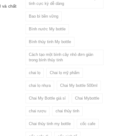
tinh cực kỳ dễ dàng
l và chất
Bao bì bền vững
Bình nước My bottle
Bình thủy tinh My bottle
Cách tạo một bình cây nhỏ đơn giản
trong bình thủy tinh
chai lọ
Chai lọ mỹ phẩm
chai lọ nhựa
Chai My bottle 500ml
Chai My Bottle giá sỉ
Chai Mybottle
chai rượu
chai thủy tinh
Chai thủy tinh my bottle
cốc cafe