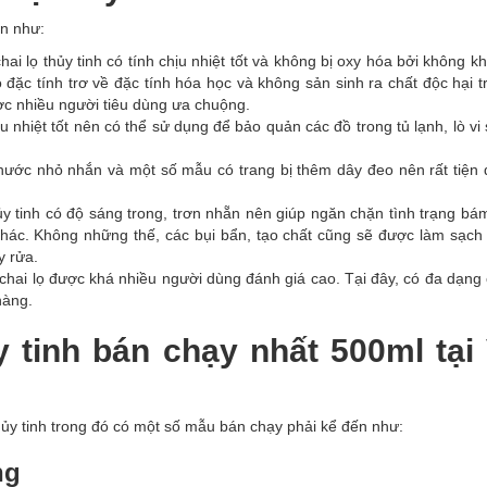
ến như:
lọ thủy tinh có tính chịu nhiệt tốt và không bị oxy hóa bởi không kh
ó đặc tính trơ về đặc tính hóa học và không sản sinh ra chất độc hại 
ược nhiều người tiêu dùng ưa chuộng.
ịu nhiệt tốt nên có thể sử dụng để bảo quản các đồ trong tủ lạnh, lò v
h thước nhỏ nhắn và một số mẫu có trang bị thêm dây đeo nên rất tiệ
y tinh có độ sáng trong, trơn nhẵn nên giúp ngăn chặn tình trạng bá
khác. Không những thế, các bụi bẩn, tạo chất cũng sẽ được làm sạch
y rửa.
a chai lọ được khá nhiều người dùng đánh giá cao. Tại đây, có đa dạn
hàng.
y tinh bán chạy nhất 500ml tại
thủy tinh trong đó có một số mẫu bán chạy phải kể đến như:
ng