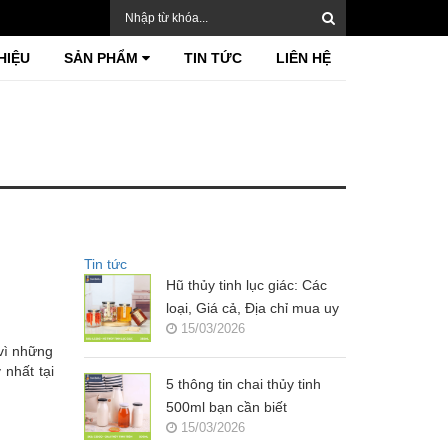
HIỆU
SẢN PHẨM
TIN TỨC
LIÊN HỆ
Tin tức
Hũ thủy tinh lục giác: Các
loại, Giá cả, Địa chỉ mua uy
15/03/2026
tín?
 vì những
 nhất tại
5 thông tin chai thủy tinh
500ml bạn cần biết
15/03/2026