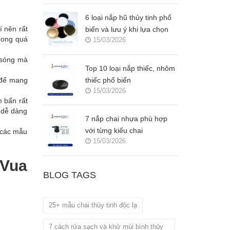
6 loại nắp hũ thủy tinh phổ
í nên rất
biến và lưu ý khi lựa chọn
trong quá
15/03/2026
i sóng mà
Top 10 loại nắp thiếc, nhôm
thiếc phổ biến
n để mang
15/03/2026
m bẩn rất
 dễ dàng
7 nắp chai nhựa phù hợp
với từng kiểu chai
g các mẫu
15/03/2026
 Vua
BLOG TAGS
25+ mẫu chai thủy tinh độc lạ
7 cách rửa sạch và khử mùi bình thủy