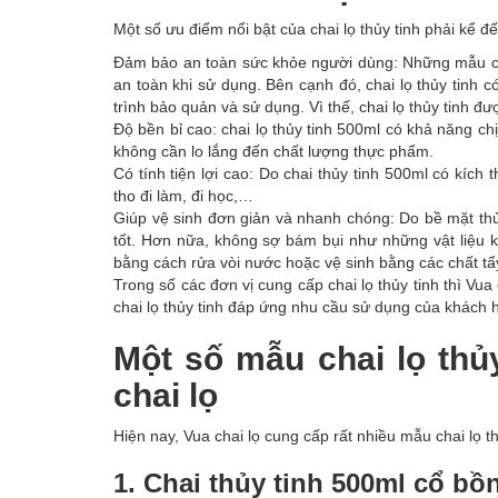
Một số ưu điểm nổi bật của chai lọ thủy tinh phải kể đ
Đảm bảo an toàn sức khỏe người dùng: Những mẫu chai 
an toàn khi sử dụng. Bên cạnh đó, chai lọ thủy tinh c
trình bảo quản và sử dụng. Vì thế, chai lọ thủy tinh đ
Độ bền bỉ cao: chai lọ thủy tinh 500ml có khả năng ch
không cần lo lắng đến chất lượng thực phẩm.
Có tính tiện lợi cao: Do chai thủy tinh 500ml có kíc
tho đi làm, đi học,…
Giúp vệ sinh đơn giản và nhanh chóng: Do bề mặt thủ
tốt. Hơn nữa, không sợ bám bụi như những vật liệu 
bằng cách rửa vòi nước hoặc vệ sinh bằng các chất tẩ
Trong số các đơn vị cung cấp chai lọ thủy tinh thì Vu
chai lọ thủy tinh đáp ứng nhu cầu sử dụng của khách 
Một số mẫu chai lọ thủ
chai lọ
Hiện nay, Vua chai lọ cung cấp rất nhiều mẫu chai lọ 
1. Chai thủy tinh 500ml cổ bồ