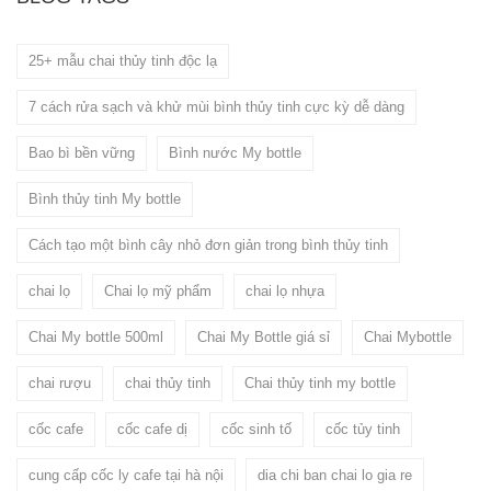
25+ mẫu chai thủy tinh độc lạ
7 cách rửa sạch và khử mùi bình thủy tinh cực kỳ dễ dàng
Bao bì bền vững
Bình nước My bottle
Bình thủy tinh My bottle
Cách tạo một bình cây nhỏ đơn giản trong bình thủy tinh
chai lọ
Chai lọ mỹ phẩm
chai lọ nhựa
Chai My bottle 500ml
Chai My Bottle giá sỉ
Chai Mybottle
chai rượu
chai thủy tinh
Chai thủy tinh my bottle
cốc cafe
cốc cafe dị
cốc sinh tố
cốc tủy tinh
cung cấp cốc ly cafe tại hà nội
dia chi ban chai lo gia re