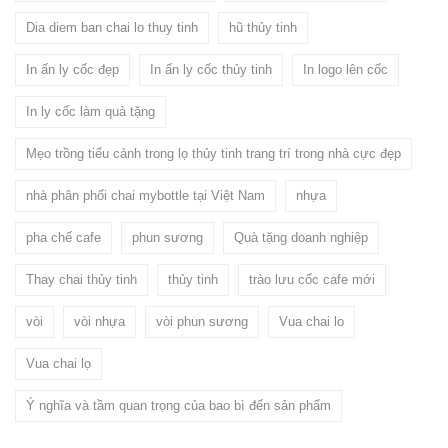
Dia diem ban chai lo thuy tinh
hũ thủy tinh
In ấn ly cốc đẹp
In ấn ly cốc thủy tinh
In logo lên cốc
In ly cốc làm quà tặng
Mẹo trồng tiểu cảnh trong lọ thủy tinh trang trí trong nhà cực đẹp
nhà phân phối chai mybottle tại Việt Nam
nhựa
pha chế cafe
phun sương
Quà tặng doanh nghiệp
Thay chai thủy tinh
thủy tinh
trào lưu cốc cafe mới
vòi
vòi nhựa
vòi phun sương
Vua chai lo
Vua chai lọ
Ý nghĩa và tầm quan trọng của bao bì đến sản phẩm