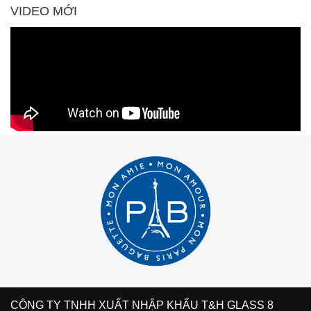
VIDEO MỚI
CÔNG TY TNHH XUẤT NHẬP KHẨU T&H GLASS 8