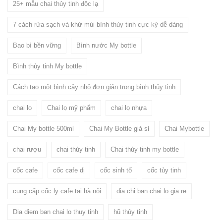
25+ mẫu chai thủy tinh độc lạ
7 cách rửa sạch và khử mùi bình thủy tinh cực kỳ dễ dàng
Bao bì bền vững
Bình nước My bottle
Bình thủy tinh My bottle
Cách tạo một bình cây nhỏ đơn giản trong bình thủy tinh
chai lọ
Chai lọ mỹ phẩm
chai lọ nhựa
Chai My bottle 500ml
Chai My Bottle giá sỉ
Chai Mybottle
chai rượu
chai thủy tinh
Chai thủy tinh my bottle
cốc cafe
cốc cafe dị
cốc sinh tố
cốc tủy tinh
cung cấp cốc ly cafe tại hà nội
dia chi ban chai lo gia re
Dia diem ban chai lo thuy tinh
hũ thủy tinh