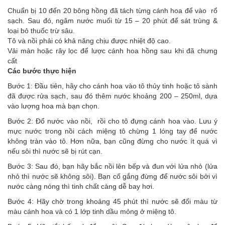
Chuẩn bị 10 đến 20 bông hồng đã tách từng cánh hoa để vào rổ
sạch. Sau đó, ngâm nước muối từ 15 – 20 phút để sát trùng &
loại bỏ thuốc trừ sâu.
Tô và nồi phải có khả năng chịu được nhiệt độ cao.
Vải màn hoặc rây lọc để lược cánh hoa hồng sau khi đã chưng
cất
Các bước thực hiện
Bước 1: Đầu tiên, hãy cho cánh hoa vào tô thủy tinh hoặc tô sành
đã được rửa sạch, sau đó thêm nước khoảng 200 – 250ml, dựa
vào lượng hoa mà bạn chọn.
Bước 2: Đổ nước vào nồi, rồi cho tô đựng cánh hoa vào. Lưu ý
mực nước trong nồi cách miệng tô chừng 1 lóng tay để nước
không tràn vào tô. Hơn nữa, bạn cũng đừng cho nước ít quá vì
nếu sôi thì nước sẽ bị rút cạn.
Bước 3: Sau đó, bạn hãy bắc nồi lên bếp và đun với lửa nhỏ (lửa
nhỏ thì nước sẽ không sôi). Bạn cố gắng đừng để nước sôi bởi vì
nước càng nóng thì tinh chất càng dễ bay hơi.
Bước 4: Hãy chờ trong khoảng 45 phút thì nước sẽ đổi màu từ
màu cánh hoa và có 1 lớp tinh dầu mỏng ở miệng tô.