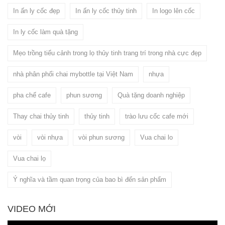
In ấn ly cốc đẹp
In ấn ly cốc thủy tinh
In logo lên cốc
In ly cốc làm quà tặng
Mẹo trồng tiểu cảnh trong lọ thủy tinh trang trí trong nhà cực đẹp
nhà phân phối chai mybottle tại Việt Nam
nhựa
pha chế cafe
phun sương
Quà tặng doanh nghiệp
Thay chai thủy tinh
thủy tinh
trào lưu cốc cafe mới
vòi
vòi nhựa
vòi phun sương
Vua chai lo
Vua chai lọ
Ý nghĩa và tầm quan trọng của bao bì đến sản phẩm
VIDEO MỚI