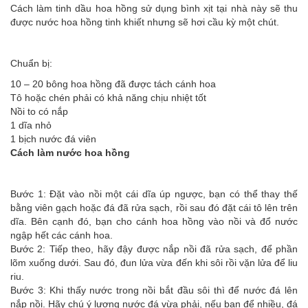
Cách làm tinh dầu hoa hồng sử dụng bình xịt tại nhà này sẽ thu
được nước hoa hồng tinh khiết nhưng sẽ hơi cầu kỳ một chút.
Chuẩn bị:
10 – 20 bông hoa hồng đã được tách cánh hoa
Tô hoặc chén phải có khả năng chịu nhiệt tốt
Nồi to có nắp
1 dĩa nhỏ
1 bịch nước đá viên
Cách làm nước hoa hồng
Bước 1: Đặt vào nồi một cái dĩa úp ngược, bạn có thể thay thế
bằng viên gạch hoặc đá đã rửa sạch, rồi sau đó đặt cái tô lên trên
dĩa. Bên cạnh đó, bạn cho cánh hoa hồng vào nồi và đổ nước
ngập hết các cánh hoa.
Bước 2: Tiếp theo, hãy đậy được nắp nồi đã rửa sạch, để phần
lõm xuống dưới. Sau đó, đun lửa vừa đến khi sôi rồi vặn lửa để liu
riu.
Bước 3: Khi thấy nước trong nồi bắt đầu sôi thì để nước đá lên
nắp nồi. Hãy chú ý lượng nước đá vừa phải, nếu bạn để nhiều, đá