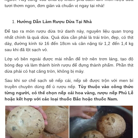
tươi thơm ngon, đơn giản và chuẩn vị ngay tại nhà!
Hướng Dẫn Làm Rượu Dừa Tại Nhà
Để tạo ra món rượu dừa trứ danh này, nguyên liệu quan trọng
nhất chính là quả dừa. Quả dừa cần phải là trái tròn, đẹp, có thịt
dày, đường kính từ 16 đến 18cm và cân nặng từ 1,2 đến 1,4 kg
sau khi đã lột sạch vỏ.
Lớp vỏ bên ngoài được mài nhẵn để trở nên trơn láng, tạo độ
bóng đẹp và làm thành bình rượu để đựng thành phẩm. Phần thịt
dừa phải có hạt căng tròn, không bị mảy.
Sau khi sơ chế sạch sẽ nếp cái, nếp sẽ được trộn với men bí
truyền chuyên dùng để ủ rượu nếp.
Tùy thuộc vào công thức
từng người, có thể chọn nếp cái hoa vàng, rượu nếp Phú Lễ
hoặc kết hợp với các loại thuốc Bắc hoặc thuốc Nam.