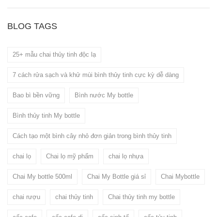
BLOG TAGS
25+ mẫu chai thủy tinh độc lạ
7 cách rửa sạch và khử mùi bình thủy tinh cực kỳ dễ dàng
Bao bì bền vững
Bình nước My bottle
Bình thủy tinh My bottle
Cách tạo một bình cây nhỏ đơn giản trong bình thủy tinh
chai lọ
Chai lọ mỹ phẩm
chai lọ nhựa
Chai My bottle 500ml
Chai My Bottle giá sỉ
Chai Mybottle
chai rượu
chai thủy tinh
Chai thủy tinh my bottle