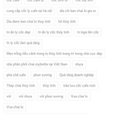
cốc cafe
cốc cafe dị
cốc sinh tố
cốc tủy tinh
cung cấp cốc ly cafe tại hà nội
dia chi ban chai lo gia re
Dia diem ban chai lo thuy tinh
hũ thủy tinh
In ấn ly cốc đẹp
In ấn ly cốc thủy tinh
In logo lên cốc
In ly cốc làm quà tặng
Mẹo trồng tiểu cảnh trong lọ thủy tinh trang trí trong nhà cực đẹp
nhà phân phối chai mybottle tại Việt Nam
nhựa
pha chế cafe
phun sương
Quà tặng doanh nghiệp
Thay chai thủy tinh
thủy tinh
trào lưu cốc cafe mới
vòi
vòi nhựa
vòi phun sương
Vua chai lo
Vua chai lọ