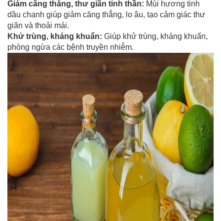
Giảm căng thẳng, thư giãn tinh thần:
Mùi hương tinh
dầu chanh giúp giảm căng thẳng, lo âu, tạo cảm giác thư
giãn và thoải mái.
Khử trùng, kháng khuẩn:
Giúp khử trùng, kháng khuẩn,
phòng ngừa các bệnh truyền nhiễm.