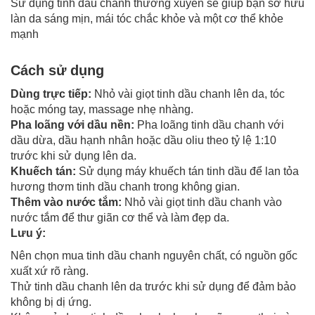
Sử dụng tinh dầu chanh thường xuyên sẽ giúp bạn sở hữu
làn da sáng mịn, mái tóc chắc khỏe và một cơ thể khỏe
mạnh
Cách sử dụng
Dùng trực tiếp:
Nhỏ vài giọt tinh dầu chanh lên da, tóc
hoặc móng tay, massage nhẹ nhàng.
Pha loãng với dầu nền:
Pha loãng tinh dầu chanh với
dầu dừa, dầu hạnh nhân hoặc dầu oliu theo tỷ lệ 1:10
trước khi sử dụng lên da.
Khuếch tán:
Sử dụng máy khuếch tán tinh dầu để lan tỏa
hương thơm tinh dầu chanh trong không gian.
Thêm vào nước tắm:
Nhỏ vài giọt tinh dầu chanh vào
nước tắm để thư giãn cơ thể và làm đẹp da.
Lưu ý:
Nên chọn mua tinh dầu chanh nguyên chất, có nguồn gốc
xuất xứ rõ ràng.
Thử tinh dầu chanh lên da trước khi sử dụng để đảm bảo
không bị dị ứng.