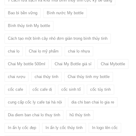
7 cách rửa sạch và khử mùi bình thủy tinh cực kỳ dễ dàng
Bao bì bền vững
Bình nước My bottle
Bình thủy tinh My bottle
Cách tạo một bình cây nhỏ đơn giản trong bình thủy tinh
chai lọ
Chai lọ mỹ phẩm
chai lọ nhựa
Chai My bottle 500ml
Chai My Bottle giá sỉ
Chai Mybottle
chai rượu
chai thủy tinh
Chai thủy tinh my bottle
cốc cafe
cốc cafe dị
cốc sinh tố
cốc tủy tinh
cung cấp cốc ly cafe tại hà nội
dia chi ban chai lo gia re
Dia diem ban chai lo thuy tinh
hũ thủy tinh
In ấn ly cốc đẹp
In ấn ly cốc thủy tinh
In logo lên cốc