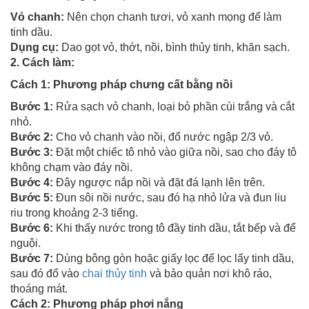
Vỏ chanh:
Nên chọn chanh tươi, vỏ xanh mọng để làm
tinh dầu.
Dụng cụ:
Dao gọt vỏ, thớt, nồi, bình thủy tinh, khăn sạch.
2. Cách làm:
Cách 1: Phương pháp chưng cất bằng nồi
Bước 1:
Rửa sạch vỏ chanh, loại bỏ phần cùi trắng và cắt
nhỏ.
Bước 2:
Cho vỏ chanh vào nồi, đổ nước ngập 2/3 vỏ.
Bước 3:
Đặt một chiếc tô nhỏ vào giữa nồi, sao cho đáy tô
không chạm vào đáy nồi.
Bước 4:
Đậy ngược nắp nồi và đặt đá lạnh lên trên.
Bước 5:
Đun sôi nồi nước, sau đó hạ nhỏ lửa và đun liu
riu trong khoảng 2-3 tiếng.
Bước 6:
Khi thấy nước trong tô đầy tinh dầu, tắt bếp và để
nguội.
Bước 7:
Dùng bông gòn hoặc giấy lọc để lọc lấy tinh dầu,
sau đó đổ vào
chai thủy tinh
và bảo quản nơi khô ráo,
thoáng mát.
Cách 2: Phương pháp phơi nắng