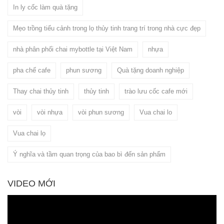
In ly cốc làm quà tặng
Mẹo trồng tiểu cảnh trong lọ thủy tinh trang trí trong nhà cực đẹp
nhà phân phối chai mybottle tại Việt Nam
nhựa
pha chế cafe
phun sương
Quà tặng doanh nghiệp
Thay chai thủy tinh
thủy tinh
trào lưu cốc cafe mới
vòi
vòi nhựa
vòi phun sương
Vua chai lo
Vua chai lọ
Ý nghĩa và tầm quan trọng của bao bì đến sản phẩm
VIDEO MỚI