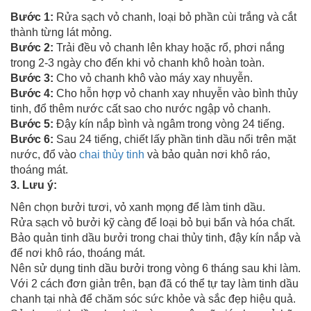
Bước 1:
Rửa sạch vỏ chanh, loại bỏ phần cùi trắng và cắt
thành từng lát mỏng.
Bước 2:
Trải đều vỏ chanh lên khay hoặc rổ, phơi nắng
trong 2-3 ngày cho đến khi vỏ chanh khô hoàn toàn.
Bước 3:
Cho vỏ chanh khô vào máy xay nhuyễn.
Bước 4:
Cho hỗn hợp vỏ chanh xay nhuyễn vào bình thủy
tinh, đổ thêm nước cất sao cho nước ngập vỏ chanh.
Bước 5:
Đậy kín nắp bình và ngâm trong vòng 24 tiếng.
Bước 6:
Sau 24 tiếng, chiết lấy phần tinh dầu nổi trên mặt
nước, đổ vào
chai thủy tinh
và bảo quản nơi khô ráo,
thoáng mát.
3. Lưu ý:
Nên chọn bưởi tươi, vỏ xanh mọng để làm tinh dầu.
Rửa sạch vỏ bưởi kỹ càng để loại bỏ bụi bẩn và hóa chất.
Bảo quản tinh dầu bưởi trong chai thủy tinh, đậy kín nắp và
để nơi khô ráo, thoáng mát.
Nên sử dụng tinh dầu bưởi trong vòng 6 tháng sau khi làm.
Với 2 cách đơn giản trên, bạn đã có thể tự tay làm tinh dầu
chanh tại nhà để chăm sóc sức khỏe và sắc đẹp hiệu quả.