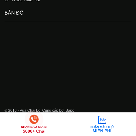
BẢN ĐỒ
© 2016 - Vua Chai Lọ. Cung cấp bởi Sapo
NHẬN BÁO GIÁ SỈ
NHẬN MẪU THỬ
MIỄN PHÍ
5000+ Chai