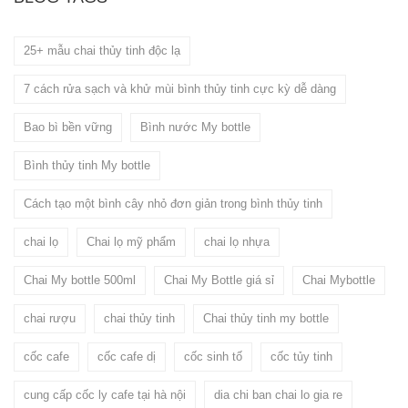
25+ mẫu chai thủy tinh độc lạ
7 cách rửa sạch và khử mùi bình thủy tinh cực kỳ dễ dàng
Bao bì bền vững
Bình nước My bottle
Bình thủy tinh My bottle
Cách tạo một bình cây nhỏ đơn giản trong bình thủy tinh
chai lọ
Chai lọ mỹ phẩm
chai lọ nhựa
Chai My bottle 500ml
Chai My Bottle giá sỉ
Chai Mybottle
chai rượu
chai thủy tinh
Chai thủy tinh my bottle
cốc cafe
cốc cafe dị
cốc sinh tố
cốc tủy tinh
cung cấp cốc ly cafe tại hà nội
dia chi ban chai lo gia re