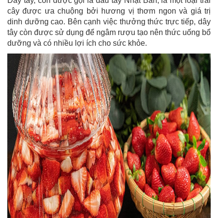
Dây tây, còn được gọi là dâu tây Nhật Bản, là một loại trái
cây được ưa chuộng bởi hương vị thơm ngon và giá trị
dinh dưỡng cao. Bên cạnh việc thưởng thức trực tiếp, dây
tây còn được sử dụng để ngâm rượu tạo nên thức uống bổ
dưỡng và có nhiều lợi ích cho sức khỏe.