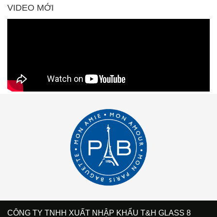
VIDEO MỚI
CÔNG TY TNHH XUẤT NHẬP KHẨU T&H GLASS 8