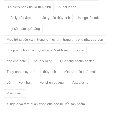
Dia diem ban chai lo thuy tinh
hũ thủy tinh
In ấn ly cốc đẹp
In ấn ly cốc thủy tinh
In logo lên cốc
In ly cốc làm quà tặng
Mẹo trồng tiểu cảnh trong lọ thủy tinh trang trí trong nhà cực đẹp
nhà phân phối chai mybottle tại Việt Nam
nhựa
pha chế cafe
phun sương
Quà tặng doanh nghiệp
Thay chai thủy tinh
thủy tinh
trào lưu cốc cafe mới
vòi
vòi nhựa
vòi phun sương
Vua chai lo
Vua chai lọ
Ý nghĩa và tầm quan trọng của bao bì đến sản phẩm