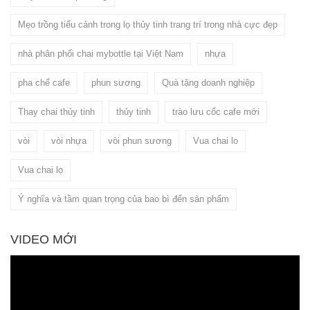
Mẹo trồng tiểu cảnh trong lọ thủy tinh trang trí trong nhà cực đẹp
nhà phân phối chai mybottle tại Việt Nam
nhựa
pha chế cafe
phun sương
Quà tặng doanh nghiệp
Thay chai thủy tinh
thủy tinh
trào lưu cốc cafe mới
vòi
vòi nhựa
vòi phun sương
Vua chai lo
Vua chai lọ
Ý nghĩa và tầm quan trọng của bao bì đến sản phẩm
VIDEO MỚI