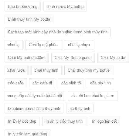
Bao bì bền vững
Bình nước My bottle
Bình thủy tinh My bottle
Cách tạo một bình cây nhỏ đơn giản trong bình thủy tinh
chai lọ
Chai lọ mỹ phẩm
chai lọ nhựa
Chai My bottle 500ml
Chai My Bottle giá sỉ
Chai Mybottle
chai rượu
chai thủy tinh
Chai thủy tinh my bottle
cốc cafe
cốc cafe dị
cốc sinh tố
cốc tủy tinh
cung cấp cốc ly cafe tại hà nội
dia chi ban chai lo gia re
Dia diem ban chai lo thuy tinh
hũ thủy tinh
In ấn ly cốc đẹp
In ấn ly cốc thủy tinh
In logo lên cốc
In ly cốc làm quà tặng