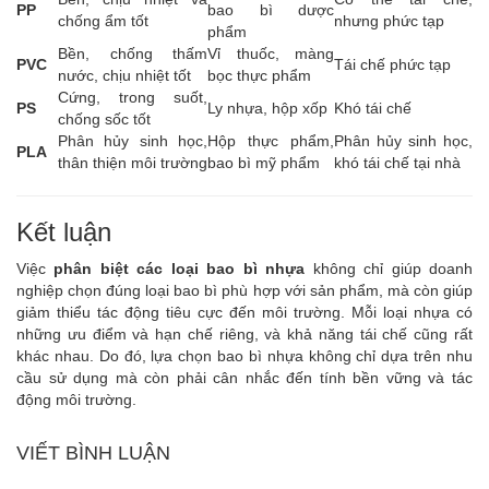
PP
bao bì dược
chống ẩm tốt
nhưng phức tạp
phẩm
Bền, chống thấm
Vỉ thuốc, màng
PVC
Tái chế phức tạp
nước, chịu nhiệt tốt
bọc thực phẩm
Cứng, trong suốt,
PS
Ly nhựa, hộp xốp
Khó tái chế
chống sốc tốt
Phân hủy sinh học,
Hộp thực phẩm,
Phân hủy sinh học,
PLA
thân thiện môi trường
bao bì mỹ phẩm
khó tái chế tại nhà
Kết luận
Việc
phân biệt các loại bao bì nhựa
không chỉ giúp doanh
nghiệp chọn đúng loại bao bì phù hợp với sản phẩm, mà còn giúp
giảm thiểu tác động tiêu cực đến môi trường. Mỗi loại nhựa có
những ưu điểm và hạn chế riêng, và khả năng tái chế cũng rất
khác nhau. Do đó, lựa chọn bao bì nhựa không chỉ dựa trên nhu
cầu sử dụng mà còn phải cân nhắc đến tính bền vững và tác
động môi trường.
VIẾT BÌNH LUẬN