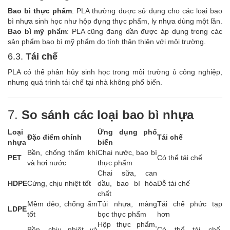
Bao bì thực phẩm
: PLA thường được sử dụng cho các loại bao
bì nhựa sinh học như hộp đựng thực phẩm, ly nhựa dùng một lần.
Bao bì mỹ phẩm
: PLA cũng đang dần được áp dụng trong các
sản phẩm bao bì mỹ phẩm do tính thân thiện với môi trường.
6.3.
Tái chế
PLA có thể phân hủy sinh học trong môi trường ủ công nghiệp,
nhưng quá trình tái chế tại nhà không phổ biến.
7.
So sánh các loại bao bì nhựa
Loại
Ứng dụng phổ
Đặc điểm chính
Tái chế
nhựa
biến
Bền, chống thấm khí
Chai nước, bao bì
PET
Có thể tái chế
và hơi nước
thực phẩm
Chai sữa, can
HDPE
Cứng, chịu nhiệt tốt
dầu, bao bì hóa
Dễ tái chế
chất
Mềm dẻo, chống ẩm
Túi nhựa, màng
Tái chế phức tạp
LDPE
tốt
bọc thực phẩm
hơn
Hộp thực phẩm,
Bền, chịu nhiệt và
Có thể tái chế,