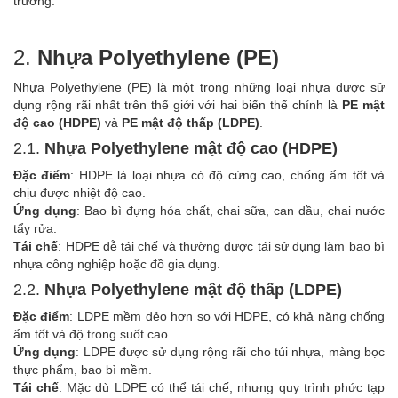
trường.
2.
Nhựa Polyethylene (PE)
Nhựa Polyethylene (PE) là một trong những loại nhựa được sử
dụng rộng rãi nhất trên thế giới với hai biến thể chính là
PE mật
độ cao (HDPE)
và
PE mật độ thấp (LDPE)
.
2.1.
Nhựa Polyethylene mật độ cao (HDPE)
Đặc điểm
: HDPE là loại nhựa có độ cứng cao, chống ẩm tốt và
chịu được nhiệt độ cao.
Ứng dụng
: Bao bì đựng hóa chất, chai sữa, can dầu, chai nước
tẩy rửa.
Tái chế
: HDPE dễ tái chế và thường được tái sử dụng làm bao bì
nhựa công nghiệp hoặc đồ gia dụng.
2.2.
Nhựa Polyethylene mật độ thấp (LDPE)
Đặc điểm
: LDPE mềm dẻo hơn so với HDPE, có khả năng chống
ẩm tốt và độ trong suốt cao.
Ứng dụng
: LDPE được sử dụng rộng rãi cho túi nhựa, màng bọc
thực phẩm, bao bì mềm.
Tái chế
: Mặc dù LDPE có thể tái chế, nhưng quy trình phức tạp