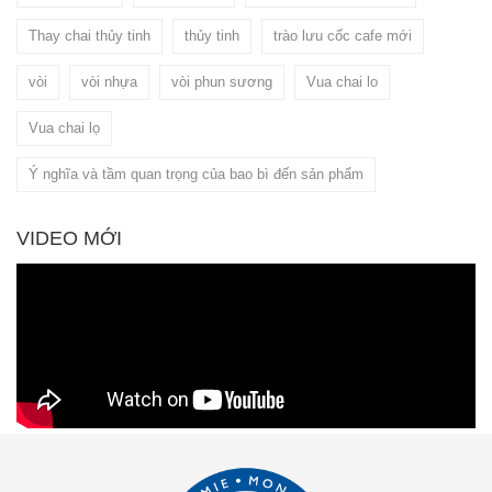
Thay chai thủy tinh
thủy tinh
trào lưu cốc cafe mới
vòi
vòi nhựa
vòi phun sương
Vua chai lo
Vua chai lọ
Ý nghĩa và tầm quan trọng của bao bì đến sản phẩm
VIDEO MỚI