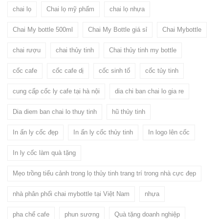
chai lọ
Chai lọ mỹ phẩm
chai lọ nhựa
Chai My bottle 500ml
Chai My Bottle giá sỉ
Chai Mybottle
chai rượu
chai thủy tinh
Chai thủy tinh my bottle
cốc cafe
cốc cafe dị
cốc sinh tố
cốc tủy tinh
cung cấp cốc ly cafe tại hà nội
dia chi ban chai lo gia re
Dia diem ban chai lo thuy tinh
hũ thủy tinh
In ấn ly cốc đẹp
In ấn ly cốc thủy tinh
In logo lên cốc
In ly cốc làm quà tặng
Mẹo trồng tiểu cảnh trong lọ thủy tinh trang trí trong nhà cực đẹp
nhà phân phối chai mybottle tại Việt Nam
nhựa
pha chế cafe
phun sương
Quà tặng doanh nghiệp