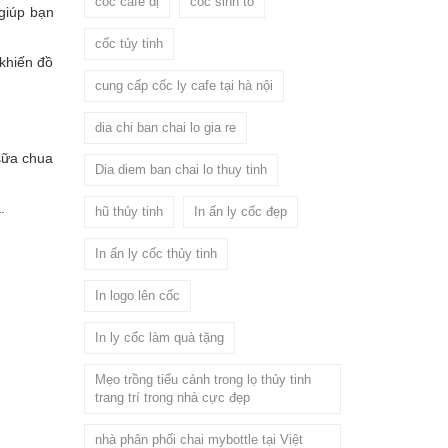
cốc cafe dị
cốc sinh tố
giúp bạn
cốc tủy tinh
khiến đồ
cung cấp cốc ly cafe tại hà nội
dia chi ban chai lo gia re
 sữa chua
Dia diem ban chai lo thuy tinh
a.
hũ thủy tinh
In ấn ly cốc đẹp
In ấn ly cốc thủy tinh
In logo lên cốc
In ly cốc làm quà tặng
Mẹo trồng tiểu cảnh trong lọ thủy tinh
trang trí trong nhà cực đẹp
nhà phân phối chai mybottle tại Việt