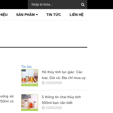
HIỆU
SẢN PHẨM
TIN TỨC
LIÊN HỆ
Tin tức
Hũ thủy tinh lục giác: Các
loại, Giá cả, Địa chỉ mua uy
15/03/2026
tín?
huộng sử
5 thông tin chai thủy tinh
250ml có
500ml bạn cần biết
15/03/2026