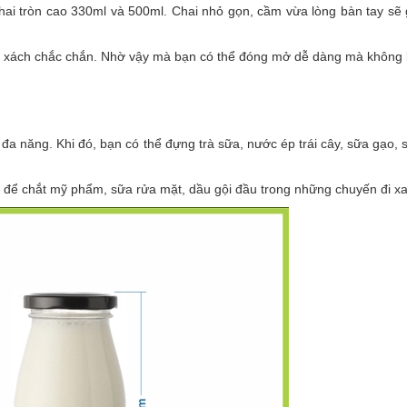
ai tròn cao 330ml và 500ml. Chai nhỏ gọn, cầm vừa lòng bàn tay sẽ 
uai xách chắc chắn. Nhờ vậy mà bạn có thể đóng mở dễ dàng mà không 
đa năng. Khi đó, bạn có thể đựng trà sữa, nước ép trái cây, sữa gạo,
 để chắt mỹ phẩm, sữa rửa mặt, dầu gội đầu trong những chuyến đi x