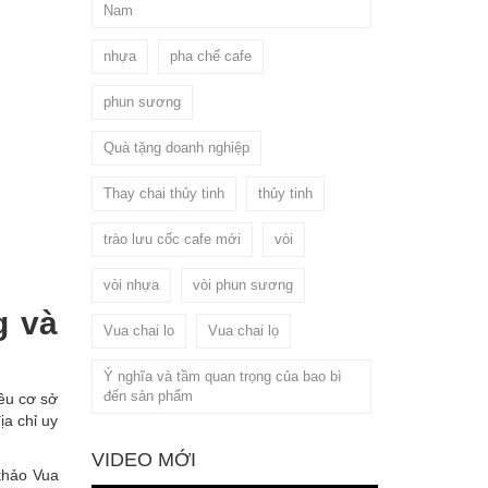
Nam
nhựa
pha chế cafe
phun sương
Quà tặng doanh nghiệp
Thay chai thủy tinh
thủy tinh
trào lưu cốc cafe mới
vòi
vòi nhựa
vòi phun sương
g và
Vua chai lo
Vua chai lọ
Ý nghĩa và tầm quan trọng của bao bì
đến sản phẩm
iều cơ sở
ịa chỉ uy
VIDEO MỚI
khảo Vua