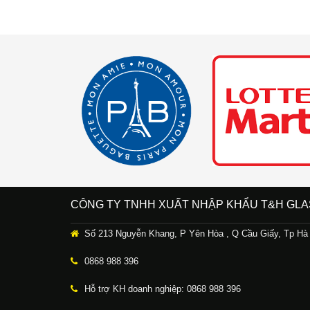
CÔNG TY TNHH XUẤT NHẬP KHẨU T&H GLA
Số 213 Nguyễn Khang, P Yên Hòa , Q Cầu Giấy, Tp Hà
0868 988 396
Hỗ trợ KH doanh nghiệp: 0868 988 396