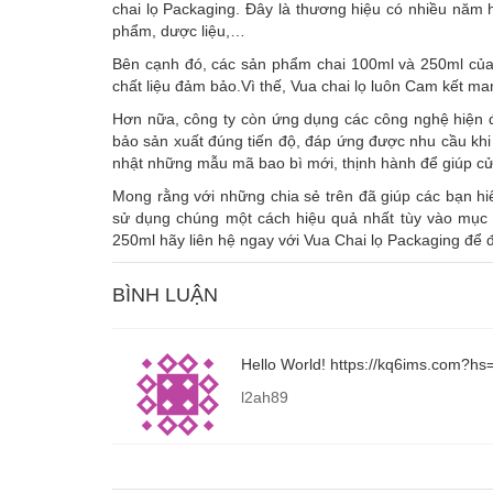
chai lọ Packaging. Đây là thương hiệu có nhiều năm
phẩm, dược liệu,…
Bên cạnh đó, các sản phẩm chai 100ml và 250ml của c
chất liệu đảm bảo.Vì thế, Vua chai lọ luôn Cam kết m
Hơn nữa, công ty còn ứng dụng các công nghệ hiện đ
bảo sản xuất đúng tiến độ, đáp ứng được nhu cầu khi
nhật những mẫu mã bao bì mới, thịnh hành để giúp c
Mong rằng với những chia sẻ trên đã giúp các bạn hi
sử dụng chúng một cách hiệu quả nhất tùy vào mục
250ml hãy liên hệ ngay với Vua Chai lọ Packaging để đ
BÌNH LUẬN
Hello World! https://kq6ims.com
l2ah89