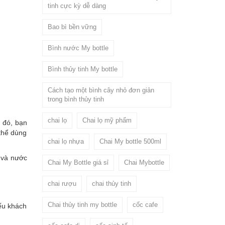
tinh cực kỳ dễ dàng
Bao bì bền vững
Bình nước My bottle
Bình thủy tinh My bottle
Cách tạo một bình cây nhỏ đơn giản
trong bình thủy tinh
chai lọ
Chai lọ mỹ phẩm
 đó, bạn
thể dùng
chai lọ nhựa
Chai My bottle 500ml
 và nước
Chai My Bottle giá sỉ
Chai Mybottle
chai rượu
chai thủy tinh
Chai thủy tinh my bottle
cốc cafe
iếu khách