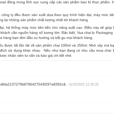
 hoạt động trong lĩnh vực cung cấp các sản phẩm bao bì thực phẩm, 
ông ty đều được sản xuất dựa theo quy trình hiện đại, máy móc tiên
ang lại những sản phẩm chất lượng nhất tới khách hàng.
ại, hệ thống máy móc tiên tiến cho năng suất cao. Điều này sẽ giúp
 khách cần nguồn hàng số lượng lớn. Đặc biệt, Vua chai lọ Packaging
ửa hàng bạn đón đầu xu hướng và bắt gu mọi khách hàng.
ểu được tất tần tật về sản phẩm chai 100ml và 250ml. Nhờ vậy mà bạ
 đích sử dụng khác nhau. Nếu như bạn đang có nhu cầu mua chai 
ược nhân viên tư vấn và báo giá chi tiết nhé.
?hs=dbfa2137279b6706427543f297a8392c&
- 11/25/2022 12:26:25