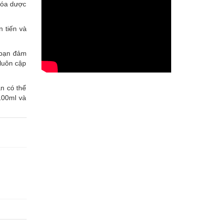
hóa dược
 tiến và
 bạn đảm
 luôn cập
n có thể
100ml và