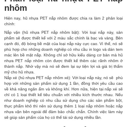
nhôm
Hiện nay, hũ nhựa PET nắp nhôm được chia ra làm 2 phân loại
chính:
Nắp vặn (hũ nhựa PET nắp nhôm bật): Với loại nắp này, sản
phẩm sẽ được thiết kế với 2 màu sắc chính là bạc và vàng. Bên
cạnh đó, độ bóng bề mặt của loại nắp này cực cao. Vì thế, nó sẽ
phù hợp cho những doanh nghiệp có nhu cầu in logo và dán tem
mác lên bề mặt nắp. Không chỉ sở hữu kiểu dáng cơ bản mà hũ
nhựa PET nắp nhôm còn được thiết kế thêm các rãnh nhôm ở
thành nắp. Nhờ vậy mà nó sẽ đem lại sự tiện lợi và giá trị thẩm
mỹ cho hũ nhựa.
Nắp xé (hủ nhựa PET nắp nhôm xé): Với loại nắp này, nó sẽ phù
hợp với những sản phẩm sử dụng 1 lần, đồng thời yêu cầu cao
về khả năng ngăn ẩm và không khí. Hơn nữa, hiện tại nắp xé sẽ
chỉ có 1 loại thiết kế tiêu chuẩn với nhiều kích thước nhau. Nếu
như doanh nghiệp có nhu cầu sử dụng cho các sản phẩm bột,
thực phẩm khô thì nên sử dụng thêm 1 loại nắp nhôm hoặc nắp
nhựa vặn bên ngoài để đảm bảo chắc chắn. Chính việc làm này
sẽ giúp sản phẩm của họ có thể tái sử dụng nhiều lần.