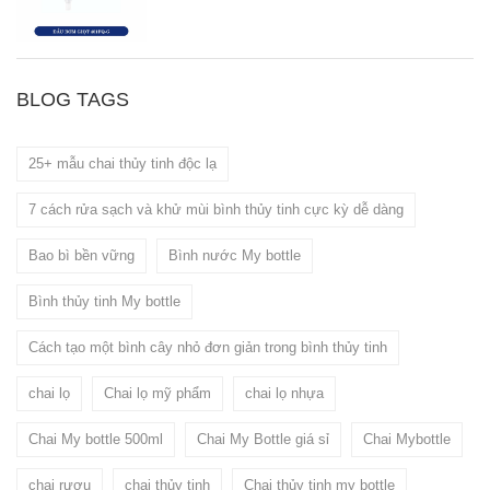
BLOG TAGS
25+ mẫu chai thủy tinh độc lạ
7 cách rửa sạch và khử mùi bình thủy tinh cực kỳ dễ dàng
Bao bì bền vững
Bình nước My bottle
Bình thủy tinh My bottle
Cách tạo một bình cây nhỏ đơn giản trong bình thủy tinh
chai lọ
Chai lọ mỹ phẩm
chai lọ nhựa
Chai My bottle 500ml
Chai My Bottle giá sỉ
Chai Mybottle
chai rượu
chai thủy tinh
Chai thủy tinh my bottle