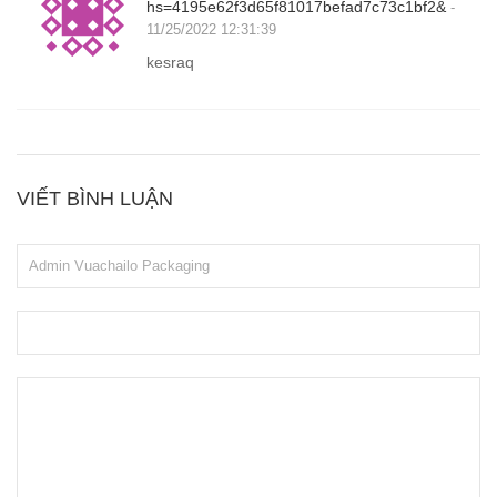
hs=4195e62f3d65f81017befad7c73c1bf2&
-
11/25/2022 12:31:39
kesraq
VIẾT BÌNH LUẬN