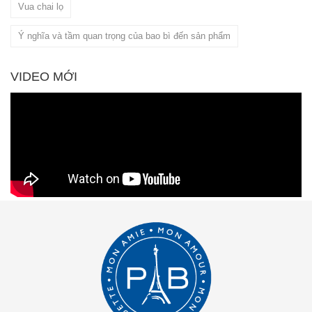
Vua chai lọ
Ý nghĩa và tầm quan trọng của bao bì đến sản phẩm
VIDEO MỚI