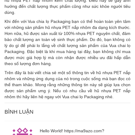
hũ nhựa PET nắp nhôm kém chất lượng. Điều này sẽ gây ảnh
hưởng đến chất lượng thực phẩm cũng như sức khỏe người tiêu
dùng.
Khi đến với Vua chia lọ Packaging bạn có thể hoàn toàn yên tâm
với những sản phẩm hũ nhựa PET nắp nhôm đa dạng kích thước.
Hơn nữa, hũ được sản xuất từ 100% nhựa PET nguyên chất, đảm
bảo chất lượng an toàn vệ sinh thực phẩm. Do đó, bạn không có
lý do gì để phải lo lắng về chất lượng sản phẩm của Vua chai lọ
Packaging. Đặc biệt là khi mua hàng tại đây, bạn không chỉ mua
được mức giá hợp lý mà còn nhận được nhiều ưu đãi hấp dẫn
theo số lượng đơn hàng.
Trên đây là bài viết chia sẻ một số thông tin về hũ nhựa PET nắp
nhôm và những ứng dụng của nó trong cuộc sống mà bạn đọc có
thể tham khảo. Mong rằng những thông tin này sẽ giúp lựa chọn
được sản phẩm ưng ý. Nếu có nhu cầu về hũ nhựa PET nắp
nhôm thì hãy liên hệ ngay với Vua chai lọ Packaging nhé.
BÌNH LUẬN
Hello World! https://ma9azo.com?