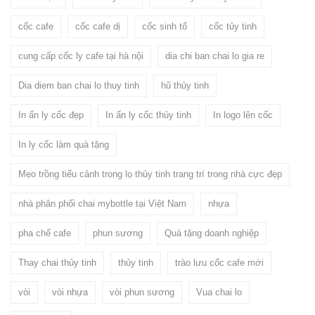
cốc cafe
cốc cafe dị
cốc sinh tố
cốc tủy tinh
cung cấp cốc ly cafe tại hà nội
dia chi ban chai lo gia re
Dia diem ban chai lo thuy tinh
hũ thủy tinh
In ấn ly cốc đẹp
In ấn ly cốc thủy tinh
In logo lên cốc
In ly cốc làm quà tặng
Mẹo trồng tiểu cảnh trong lọ thủy tinh trang trí trong nhà cực đẹp
nhà phân phối chai mybottle tại Việt Nam
nhựa
pha chế cafe
phun sương
Quà tặng doanh nghiệp
Thay chai thủy tinh
thủy tinh
trào lưu cốc cafe mới
vòi
vòi nhựa
vòi phun sương
Vua chai lo