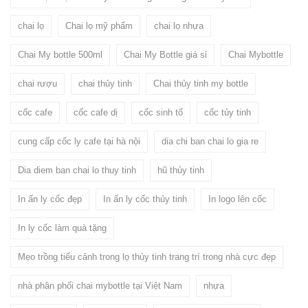
chai lọ
Chai lọ mỹ phẩm
chai lọ nhựa
Chai My bottle 500ml
Chai My Bottle giá sỉ
Chai Mybottle
chai rượu
chai thủy tinh
Chai thủy tinh my bottle
cốc cafe
cốc cafe dị
cốc sinh tố
cốc tủy tinh
cung cấp cốc ly cafe tại hà nội
dia chi ban chai lo gia re
Dia diem ban chai lo thuy tinh
hũ thủy tinh
In ấn ly cốc đẹp
In ấn ly cốc thủy tinh
In logo lên cốc
In ly cốc làm quà tặng
Mẹo trồng tiểu cảnh trong lọ thủy tinh trang trí trong nhà cực đẹp
nhà phân phối chai mybottle tại Việt Nam
nhựa