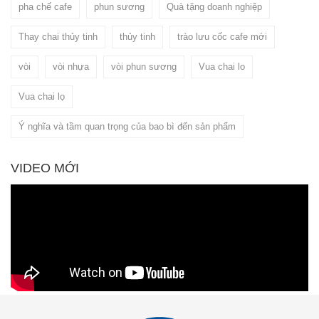
pha chế cafe
phun sương
Quà tặng doanh nghiệp
Thay chai thủy tinh
thủy tinh
trào lưu cốc cafe mới
vòi
vòi nhựa
vòi phun sương
Vua chai lo
Vua chai lọ
Ý nghĩa và tầm quan trọng của bao bì đến sản phẩm
VIDEO MỚI