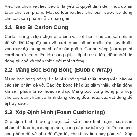
Việc lựa chọn vật liệu bao bì là yếu tố quyết định đến mức độ an
toàn cho sản phẩm. Một số loại vật liệu phổ biến được sử dụng
cho các sản phẩm dễ vỡ bao gồm:
2.1. Bao Bì Carton Cứng
Carton cứng là lựa chọn phổ biến và tiết kiệm cho các sản phẩm
dễ vỡ. Để tăng độ bảo vệ, carton có thể có nhiều lớp, tùy thuộc
vào mức độ mong manh của sản phẩm. Carton sóng (corrugated
cardboard) với nhiều lớp sóng giúp hấp thụ va đập, đồng thời dễ
dàng tái chế và thân thiện với môi trường.
2.2. Màng Bọc Bong Bóng (Bubble Wrap)
Màng bọc bong bóng là vật liệu không thể thiếu trong việc bảo vệ
các sản phẩm dễ vỡ. Các lớp bóng khí giúp giảm thiểu chấn động
khi sản phẩm bị rơi hoặc va đập. Màng bọc bong bóng phù hợp
cho các sản phẩm có hình dạng không đều hoặc các vật dụng dễ
bị trầy xước.
2.3. Xốp Định Hình (Foam Cushioning)
Xốp định hình thường được cắt sẵn theo hình dạng của sản
phẩm để bao bọc xung quanh, cung cấp sự bảo vệ tối đa cho các
sản phẩm dễ vỡ như đồ điện tử, chai thủy tinh hay gốm sứ. Xốp