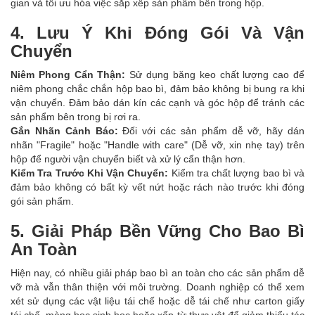
gian và tối ưu hóa việc sắp xếp sản phẩm bên trong hộp.
4. Lưu Ý Khi Đóng Gói Và Vận
Chuyển
Niêm Phong Cẩn Thận:
Sử dụng băng keo chất lượng cao để
niêm phong chắc chắn hộp bao bì, đảm bảo không bị bung ra khi
vận chuyển. Đảm bảo dán kín các cạnh và góc hộp để tránh các
sản phẩm bên trong bị rơi ra.
Gắn Nhãn Cảnh Báo:
Đối với các sản phẩm dễ vỡ, hãy dán
nhãn "Fragile" hoặc "Handle with care" (Dễ vỡ, xin nhẹ tay) trên
hộp để người vận chuyển biết và xử lý cẩn thận hơn.
Kiểm Tra Trước Khi Vận Chuyển:
Kiểm tra chất lượng bao bì và
đảm bảo không có bất kỳ vết nứt hoặc rách nào trước khi đóng
gói sản phẩm.
5. Giải Pháp Bền Vững Cho Bao Bì
An Toàn
Hiện nay, có nhiều giải pháp bao bì an toàn cho các sản phẩm dễ
vỡ mà vẫn thân thiện với môi trường. Doanh nghiệp có thể xem
xét sử dụng các vật liệu tái chế hoặc dễ tái chế như carton giấy