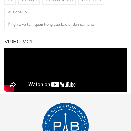
Vua chai lọ
Ý nghĩa và tầm quan trọng của bao bì đến sản phẩm
VIDEO MỚI