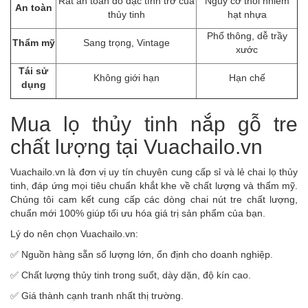
Rất an toàn do đặc tính trơ của
Nguy cơ thôi nhiễm
An toàn
thủy tinh
hạt nhựa
Phổ thông, dễ trầy
Thẩm mỹ
Sang trọng, Vintage
xước
Tái sử
Không giới hạn
Hạn chế
dụng
Mua lọ thủy tinh nắp gỗ tre
chất lượng tại Vuachailo.vn
Vuachailo.vn là đơn vị uy tín chuyên cung cấp sỉ và lẻ chai lọ thủy
tinh, đáp ứng mọi tiêu chuẩn khắt khe về chất lượng và thẩm mỹ.
Chúng tôi cam kết cung cấp các dòng chai nút tre chất lượng,
chuẩn mới 100% giúp tối ưu hóa giá trị sản phẩm của bạn.
Lý do nên chọn Vuachailo.vn:
✅ Nguồn hàng sẵn số lượng lớn, ổn định cho doanh nghiệp.
✅ Chất lượng thủy tinh trong suốt, dày dặn, độ kín cao.
✅ Giá thành cạnh tranh nhất thị trường.