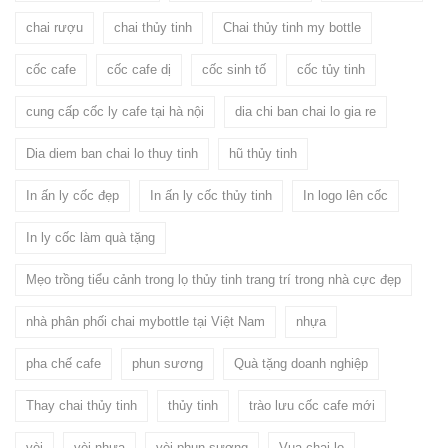
chai rượu
chai thủy tinh
Chai thủy tinh my bottle
cốc cafe
cốc cafe dị
cốc sinh tố
cốc tủy tinh
cung cấp cốc ly cafe tại hà nội
dia chi ban chai lo gia re
Dia diem ban chai lo thuy tinh
hũ thủy tinh
In ấn ly cốc đẹp
In ấn ly cốc thủy tinh
In logo lên cốc
In ly cốc làm quà tặng
Mẹo trồng tiểu cảnh trong lọ thủy tinh trang trí trong nhà cực đẹp
nhà phân phối chai mybottle tại Việt Nam
nhựa
pha chế cafe
phun sương
Quà tặng doanh nghiệp
Thay chai thủy tinh
thủy tinh
trào lưu cốc cafe mới
vòi
vòi nhựa
vòi phun sương
Vua chai lo