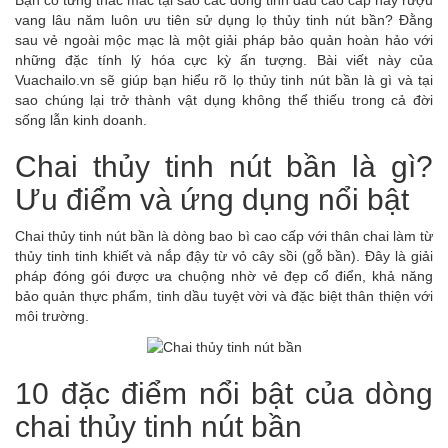
Bạn có từng thắc mắc tại sao các dòng tinh dầu cao cấp hay rượu
vang lâu năm luôn ưu tiên sử dụng lọ thủy tinh nút bần? Đằng
sau vẻ ngoài mộc mạc là một giải pháp bảo quản hoàn hảo với
những đặc tính lý hóa cực kỳ ấn tượng. Bài viết này của
Vuachailo.vn sẽ giúp bạn hiểu rõ lọ thủy tinh nút bần là gì và tại
sao chúng lại trở thành vật dụng không thể thiếu trong cả đời
sống lẫn kinh doanh.
Chai thủy tinh nút bần là gì?
Ưu điểm và ứng dụng nổi bật
Chai thủy tinh nút bần là dòng bao bì cao cấp với thân chai làm từ
thủy tinh tinh khiết và nắp đậy từ vỏ cây sồi (gỗ bần). Đây là giải
pháp đóng gói được ưa chuộng nhờ vẻ đẹp cổ điển, khả năng
bảo quản thực phẩm, tinh dầu tuyệt vời và đặc biệt thân thiện với
môi trường.
10 đặc điểm nổi bật của dòng
chai thủy tinh nút bần