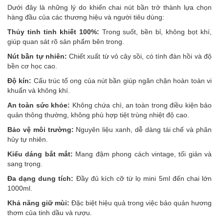
Dưới đây là những lý do khiến chai nút bần trở thành lựa chọn
hàng đầu của các thương hiệu và người tiêu dùng:
Thủy tinh tinh khiết 100%:
Trong suốt, bền bỉ, không bọt khí,
giúp quan sát rõ sản phẩm bên trong.
Nút bần tự nhiên:
Chiết xuất từ vỏ cây sồi, có tính đàn hồi và độ
bền cơ học cao.
Độ kín:
Cấu trúc tổ ong của nút bần giúp ngăn chặn hoàn toàn vi
khuẩn và không khí.
An toàn sức khỏe:
Không chứa chì, an toàn trong điều kiện bảo
quản thông thường, không phù hợp tiệt trùng nhiệt độ cao.
Bảo vệ môi trường:
Nguyên liệu xanh, dễ dàng tái chế và phân
hủy tự nhiên.
Kiểu dáng bắt mắt:
Mang đậm phong cách vintage, tối giản và
sang trọng.
Đa dạng dung tích:
Đầy đủ kích cỡ từ lọ mini 5ml đến chai lớn
1000ml.
Khả năng giữ mùi:
Đặc biệt hiệu quả trong việc bảo quản hương
thơm của tinh dầu và rượu.