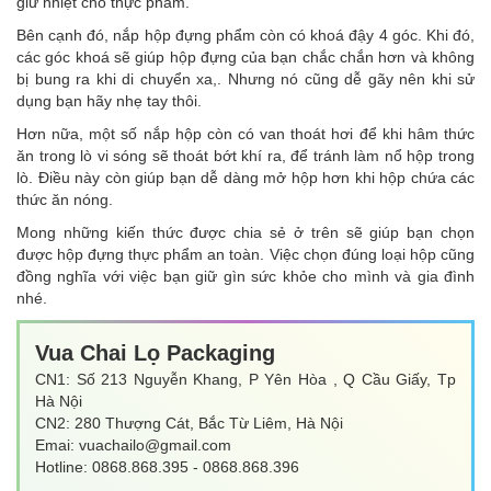
giữ nhiệt cho thực phẩm.
Bên cạnh đó, nắp hộp đựng phẩm còn có khoá đậy 4 góc. Khi đó,
các góc khoá sẽ giúp hộp đựng của bạn chắc chắn hơn và không
bị bung ra khi di chuyển xa,. Nhưng nó cũng dễ gãy nên khi sử
dụng bạn hãy nhẹ tay thôi.
Hơn nữa, một số nắp hộp còn có van thoát hơi để khi hâm thức
ăn trong lò vi sóng sẽ thoát bớt khí ra, để tránh làm nổ hộp trong
lò. Điều này còn giúp bạn dễ dàng mở hộp hơn khi hộp chứa các
thức ăn nóng.
Mong những kiến thức được chia sẻ ở trên sẽ giúp bạn chọn
được hộp đựng thực phẩm an toàn. Việc chọn đúng loại hộp cũng
đồng nghĩa với việc bạn giữ gìn sức khỏe cho mình và gia đình
nhé.
Vua Chai Lọ Packaging
CN1: Số 213 Nguyễn Khang, P Yên Hòa , Q Cầu Giấy, Tp
Hà Nội
CN2: 280 Thượng Cát, Bắc Từ Liêm, Hà Nội
Emai: vuachailo@gmail.com
Hotline: 0868.868.395 - 0868.868.396