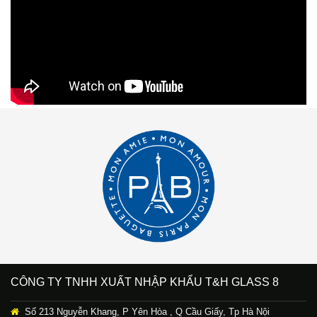
CÔNG TY TNHH XUẤT NHẬP KHẨU T&H GLASS 8
Số 213 Nguyễn Khang, P Yên Hòa , Q Cầu Giấy, Tp Hà Nội