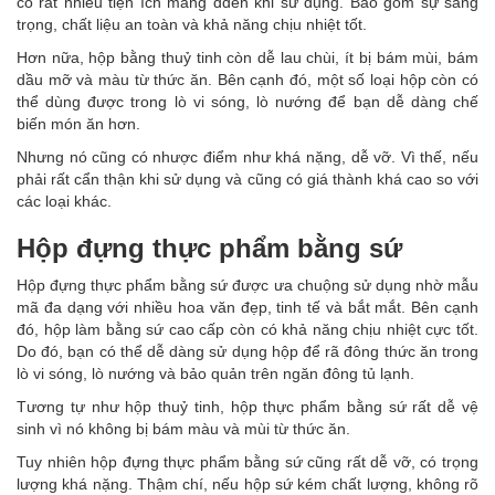
có rất nhiều tiện ích mang dđến khi sử dụng. Bao gồm sự sang
trọng, chất liệu an toàn và khả năng chịu nhiệt tốt.
Hơn nữa, hộp bằng thuỷ tinh còn dễ lau chùi, ít bị bám mùi, bám
dầu mỡ và màu từ thức ăn. Bên cạnh đó, một số loại hộp còn có
thể dùng được trong lò vi sóng, lò nướng để bạn dễ dàng chế
biến món ăn hơn.
Nhưng nó cũng có nhược điểm như khá nặng, dễ vỡ. Vì thế, nếu
phải rất cẩn thận khi sử dụng và cũng có giá thành khá cao so với
các loại khác.
Hộp đựng thực phẩm bằng sứ
Hộp đựng thực phẩm bằng sứ được ưa chuộng sử dụng nhờ mẫu
mã đa dạng với nhiều hoa văn đẹp, tinh tế và bắt mắt. Bên cạnh
đó, hộp làm bằng sứ cao cấp còn có khả năng chịu nhiệt cực tốt.
Do đó, bạn có thể dễ dàng sử dụng hộp để rã đông thức ăn trong
lò vi sóng, lò nướng và bảo quản trên ngăn đông tủ lạnh.
Tương tự như hộp thuỷ tinh, hộp thực phẩm bằng sứ rất dễ vệ
sinh vì nó không bị bám màu và mùi từ thức ăn.
Tuy nhiên hộp đựng thực phẩm bằng sứ cũng rất dễ vỡ, có trọng
lượng khá nặng. Thậm chí, nếu hộp sứ kém chất lượng, không rõ