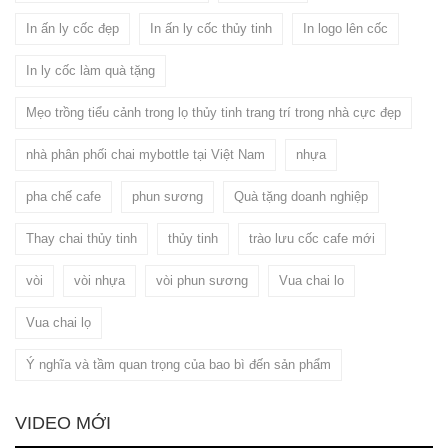
In ấn ly cốc đẹp
In ấn ly cốc thủy tinh
In logo lên cốc
In ly cốc làm quà tặng
Mẹo trồng tiểu cảnh trong lọ thủy tinh trang trí trong nhà cực đẹp
nhà phân phối chai mybottle tại Việt Nam
nhựa
pha chế cafe
phun sương
Quà tặng doanh nghiệp
Thay chai thủy tinh
thủy tinh
trào lưu cốc cafe mới
vòi
vòi nhựa
vòi phun sương
Vua chai lo
Vua chai lọ
Ý nghĩa và tầm quan trọng của bao bì đến sản phẩm
VIDEO MỚI