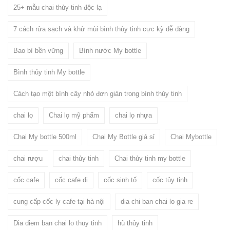
25+ mẫu chai thủy tinh độc lạ
7 cách rửa sạch và khử mùi bình thủy tinh cực kỳ dễ dàng
Bao bì bền vững
Bình nước My bottle
Bình thủy tinh My bottle
Cách tạo một bình cây nhỏ đơn giản trong bình thủy tinh
chai lọ
Chai lọ mỹ phẩm
chai lọ nhựa
Chai My bottle 500ml
Chai My Bottle giá sỉ
Chai Mybottle
chai rượu
chai thủy tinh
Chai thủy tinh my bottle
cốc cafe
cốc cafe dị
cốc sinh tố
cốc tủy tinh
cung cấp cốc ly cafe tại hà nội
dia chi ban chai lo gia re
Dia diem ban chai lo thuy tinh
hũ thủy tinh