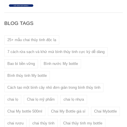
BLOG TAGS
25+ mẫu chai thủy tinh độc lạ
7 cách rửa sạch và khử mùi bình thủy tinh cực kỳ dễ dàng
Bao bì bền vững
Bình nước My bottle
Bình thủy tinh My bottle
Cách tạo một bình cây nhỏ đơn giản trong bình thủy tinh
chai lọ
Chai lọ mỹ phẩm
chai lọ nhựa
Chai My bottle 500ml
Chai My Bottle giá sỉ
Chai Mybottle
chai rượu
chai thủy tinh
Chai thủy tinh my bottle