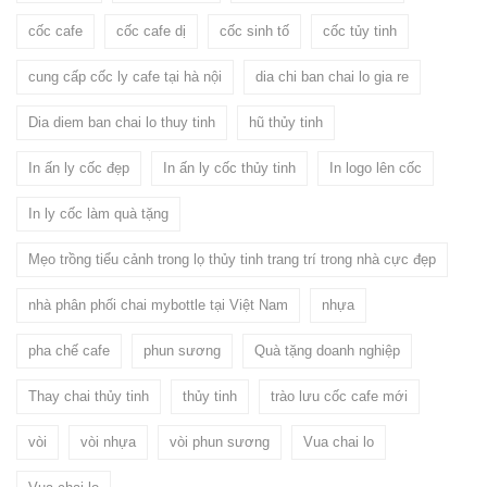
cốc cafe
cốc cafe dị
cốc sinh tố
cốc tủy tinh
cung cấp cốc ly cafe tại hà nội
dia chi ban chai lo gia re
Dia diem ban chai lo thuy tinh
hũ thủy tinh
In ấn ly cốc đẹp
In ấn ly cốc thủy tinh
In logo lên cốc
In ly cốc làm quà tặng
Mẹo trồng tiểu cảnh trong lọ thủy tinh trang trí trong nhà cực đẹp
nhà phân phối chai mybottle tại Việt Nam
nhựa
pha chế cafe
phun sương
Quà tặng doanh nghiệp
Thay chai thủy tinh
thủy tinh
trào lưu cốc cafe mới
vòi
vòi nhựa
vòi phun sương
Vua chai lo