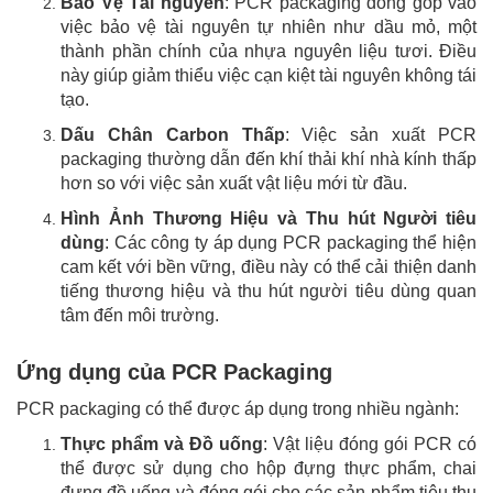
Bảo Vệ Tài nguyên
: PCR packaging đóng góp vào
việc bảo vệ tài nguyên tự nhiên như dầu mỏ, một
thành phần chính của nhựa nguyên liệu tươi. Điều
này giúp giảm thiểu việc cạn kiệt tài nguyên không tái
tạo.
Dấu Chân Carbon Thấp
: Việc sản xuất PCR
packaging thường dẫn đến khí thải khí nhà kính thấp
hơn so với việc sản xuất vật liệu mới từ đầu.
Hình Ảnh Thương Hiệu và Thu hút Người tiêu
dùng
: Các công ty áp dụng PCR packaging thể hiện
cam kết với bền vững, điều này có thể cải thiện danh
tiếng thương hiệu và thu hút người tiêu dùng quan
tâm đến môi trường.
Ứng dụng của PCR Packaging
PCR packaging có thể được áp dụng trong nhiều ngành:
Thực phẩm và Đồ uống
: Vật liệu đóng gói PCR có
thể được sử dụng cho hộp đựng thực phẩm, chai
đựng đồ uống và đóng gói cho các sản phẩm tiêu thụ