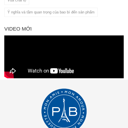
Vua chai lọ
Ý nghĩa và tầm quan trọng của bao bì đến sản phẩm
VIDEO MỚI