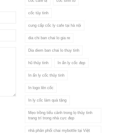
cốc cafe dị
cốc sinh tố
cốc tủy tinh
cung cấp cốc ly cafe tại hà nội
dia chi ban chai lo gia re
Dia diem ban chai lo thuy tinh
hũ thủy tinh
In ấn ly cốc đẹp
In ấn ly cốc thủy tinh
In logo lên cốc
In ly cốc làm quà tặng
Mẹo trồng tiểu cảnh trong lọ thủy tinh
trang trí trong nhà cực đẹp
nhà phân phối chai mybottle tại Việt