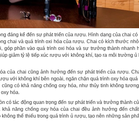
ộng đáng kể đến sự phát triển của rượu. Hình dạng của chai có
ong chai và quá trình oxi hóa của rượu. Chai có kích thước nh
hai, góp phần vào quá trình oxi hóa và sự trưởng thành nhanh
iúp giảm tỷ lệ tiếp xúc rượu với không khí, tạo ra môi trường ủ
óa của chai cũng ảnh hưởng đến sự phát triển của rượu. Ch
rượu với không khí bên ngoài, ngăn chặn quá trình oxy hóa qu
ai cũng có khả năng chống oxy hóa, như thủy tinh không tương
 oxy hóa.
òn có tác động quan trọng đến sự phát triển và trưởng thành c
và khả năng chống oxy hóa của chai đều ảnh hưởng đến chất
ò không thể thiếu trong quá trình ủ rượu, tạo nên những sản ph