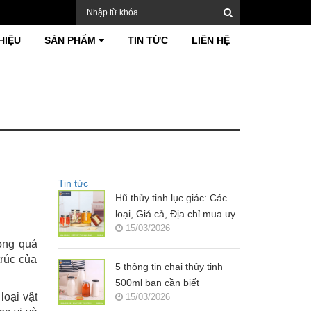
HIỆU
SẢN PHẨM
TIN TỨC
LIÊN HỆ
Tin tức
Hũ thủy tinh lục giác: Các
loại, Giá cả, Địa chỉ mua uy
15/03/2026
tín?
rong quá
trúc của
5 thông tin chai thủy tinh
500ml bạn cần biết
loại vật
15/03/2026