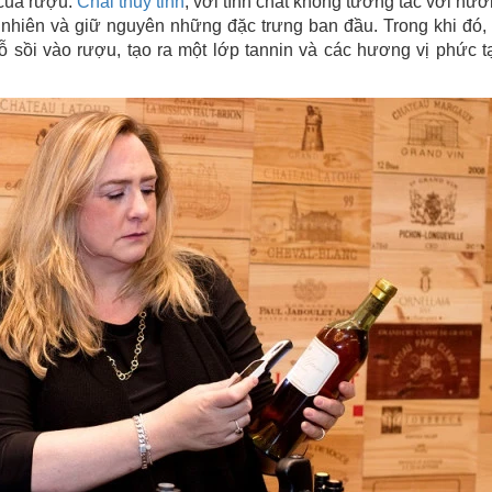
 của rượu.
Chai thủy tinh
, với tính chất không tương tác với hươ
 nhiên và giữ nguyên những đặc trưng ban đầu. Trong khi đó,
 sồi vào rượu, tạo ra một lớp tannin và các hương vị phức t