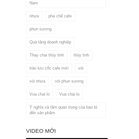
Nam
nhựa
pha chế cafe
phun sương
Quà tặng doanh nghiệp
Thay chai thủy tinh
thủy tinh
trào lưu cốc cafe mới
vòi
vòi nhựa
vòi phun sương
Vua chai lo
Vua chai lọ
Ý nghĩa và tầm quan trọng của bao bì
đến sản phẩm
VIDEO MỚI