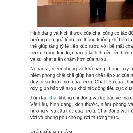
Hình dạng và kích thước của chai cũng có tác đ
hưởng đến quá trình lưu thông không khí bên tr
thể giúp tăng tỷ lệ tiếp xúc rượu với bề mặt c
rượu. Trong khi đó, chai có kích thước lớn hơn g
và sự phát triển chậm hơn của rượu.
Ngoài ra, niêm phong và khả năng chống oxy h
niêm phong chặt chẽ giúp hạn chế tiếp xúc của 
duy trì sự tươi mới của rượu. Chất liệu của ch
oxy, giúp bảo vệ rượu khỏi tác động tiêu cực của
Tóm lại,
chai
không chỉ đóng vai trò bảo vệ mà c
Vật liệu, hình dạng, kích thước, niêm phong 
hương vị và cấu trúc của rượu. Chai đóng vai tr
vời và phong phú cho người thưởng thức.
VIẾT BÌNH LUẬN