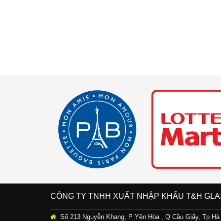
CÔNG TY TNHH XUẤT NHẬP KHẨU T&H GLA
Số 213 Nguyễn Khang, P Yên Hòa , Q Cầu Giấy, Tp Hà