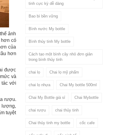
tinh cực kỳ dễ dàng
Bao bì bền vững
Bình nước My bottle
 thể ảnh
ỏ hơn có
Bình thủy tinh My bottle
 hơn của
 lâu hơn
Cách tạo một bình cây nhỏ đơn giản
trong bình thủy tinh
ai được
chai lọ
Chai lọ mỹ phẩm
á mức và
 tác với
chai lọ nhựa
Chai My bottle 500ml
Chai My Bottle giá sỉ
Chai Mybottle
ủa rượu.
 lượng,
chai rượu
chai thủy tinh
ẩm tuyệt
Chai thủy tinh my bottle
cốc cafe