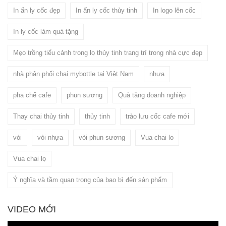
In ấn ly cốc đẹp
In ấn ly cốc thủy tinh
In logo lên cốc
In ly cốc làm quà tặng
Mẹo trồng tiểu cảnh trong lọ thủy tinh trang trí trong nhà cực đẹp
nhà phân phối chai mybottle tại Việt Nam
nhựa
pha chế cafe
phun sương
Quà tặng doanh nghiệp
Thay chai thủy tinh
thủy tinh
trào lưu cốc cafe mới
vòi
vòi nhựa
vòi phun sương
Vua chai lo
Vua chai lọ
Ý nghĩa và tầm quan trọng của bao bì đến sản phẩm
VIDEO MỚI