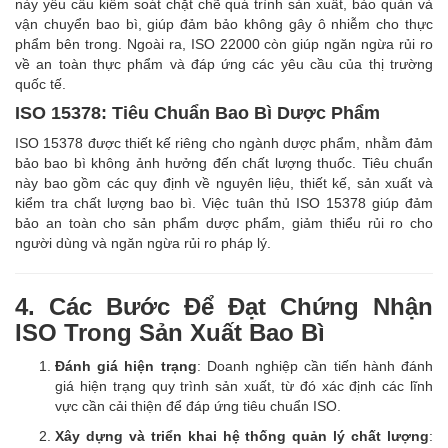
này yêu cầu kiểm soát chặt chẽ quá trình sản xuất, bảo quản và
vận chuyển bao bì, giúp đảm bảo không gây ô nhiễm cho thực
phẩm bên trong. Ngoài ra, ISO 22000 còn giúp ngăn ngừa rủi ro
về an toàn thực phẩm và đáp ứng các yêu cầu của thị trường
quốc tế.
ISO 15378: Tiêu Chuẩn Bao Bì Dược Phẩm
ISO 15378 được thiết kế riêng cho ngành dược phẩm, nhằm đảm
bảo bao bì không ảnh hưởng đến chất lượng thuốc. Tiêu chuẩn
này bao gồm các quy định về nguyên liệu, thiết kế, sản xuất và
kiểm tra chất lượng bao bì. Việc tuân thủ ISO 15378 giúp đảm
bảo an toàn cho sản phẩm dược phẩm, giảm thiểu rủi ro cho
người dùng và ngăn ngừa rủi ro pháp lý.
4. Các Bước Để Đạt Chứng Nhận
ISO Trong Sản Xuất Bao Bì
Đánh giá hiện trạng
: Doanh nghiệp cần tiến hành đánh
giá hiện trạng quy trình sản xuất, từ đó xác định các lĩnh
vực cần cải thiện để đáp ứng tiêu chuẩn ISO.
Xây dựng và triển khai hệ thống quản lý chất lượng
: