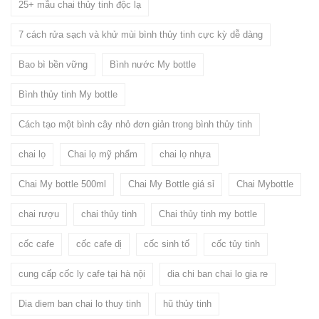
25+ mẫu chai thủy tinh độc lạ
7 cách rửa sạch và khử mùi bình thủy tinh cực kỳ dễ dàng
Bao bì bền vững
Bình nước My bottle
Bình thủy tinh My bottle
Cách tạo một bình cây nhỏ đơn giản trong bình thủy tinh
chai lọ
Chai lọ mỹ phẩm
chai lọ nhựa
Chai My bottle 500ml
Chai My Bottle giá sỉ
Chai Mybottle
chai rượu
chai thủy tinh
Chai thủy tinh my bottle
cốc cafe
cốc cafe dị
cốc sinh tố
cốc tủy tinh
cung cấp cốc ly cafe tại hà nội
dia chi ban chai lo gia re
Dia diem ban chai lo thuy tinh
hũ thủy tinh