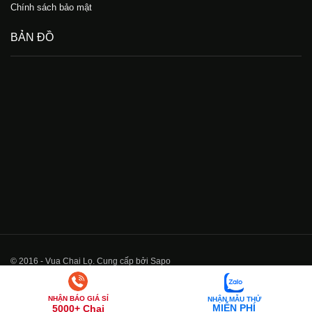
Chính sách bảo mật
BẢN ĐỒ
© 2016 - Vua Chai Lọ. Cung cấp bởi Sapo
NHẬN BÁO GIÁ SỈ
NHẬN MẪU THỬ
MIỄN PHÍ
5000+ Chai