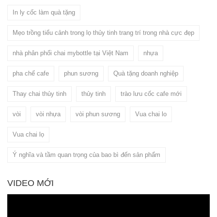
In ly cốc làm quà tặng
Mẹo trồng tiểu cảnh trong lọ thủy tinh trang trí trong nhà cực đẹp
nhà phân phối chai mybottle tại Việt Nam
nhựa
pha chế cafe
phun sương
Quà tặng doanh nghiệp
Thay chai thủy tinh
thủy tinh
trào lưu cốc cafe mới
vòi
vòi nhựa
vòi phun sương
Vua chai lo
Vua chai lọ
Ý nghĩa và tầm quan trọng của bao bì đến sản phẩm
VIDEO MỚI