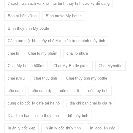
7 cách rửa sạch và khử mùi bình thủy tinh cực kỳ dễ dàng
Bao bì bền vững
Bình nước My bottle
Bình thủy tinh My bottle
Cách tạo một bình cây nhỏ đơn giản trong bình thủy tinh
chai lọ
Chai lọ mỹ phẩm
chai lọ nhựa
Chai My bottle 500ml
Chai My Bottle giá sỉ
Chai Mybottle
chai rượu
chai thủy tinh
Chai thủy tinh my bottle
cốc cafe
cốc cafe dị
cốc sinh tố
cốc tủy tinh
cung cấp cốc ly cafe tại hà nội
dia chi ban chai lo gia re
Dia diem ban chai lo thuy tinh
hũ thủy tinh
In ấn ly cốc đẹp
In ấn ly cốc thủy tinh
In logo lên cốc