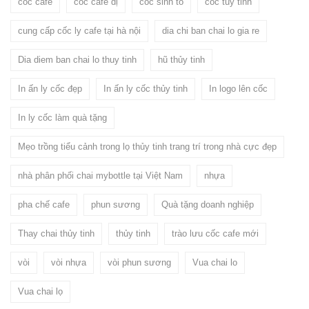
cốc cafe
cốc cafe dị
cốc sinh tố
cốc tủy tinh
cung cấp cốc ly cafe tại hà nội
dia chi ban chai lo gia re
Dia diem ban chai lo thuy tinh
hũ thủy tinh
In ấn ly cốc đẹp
In ấn ly cốc thủy tinh
In logo lên cốc
In ly cốc làm quà tặng
Mẹo trồng tiểu cảnh trong lọ thủy tinh trang trí trong nhà cực đẹp
nhà phân phối chai mybottle tại Việt Nam
nhựa
pha chế cafe
phun sương
Quà tặng doanh nghiệp
Thay chai thủy tinh
thủy tinh
trào lưu cốc cafe mới
vòi
vòi nhựa
vòi phun sương
Vua chai lo
Vua chai lọ