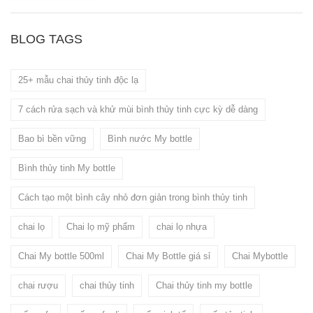
BLOG TAGS
25+ mẫu chai thủy tinh độc lạ
7 cách rửa sạch và khử mùi bình thủy tinh cực kỳ dễ dàng
Bao bì bền vững
Bình nước My bottle
Bình thủy tinh My bottle
Cách tạo một bình cây nhỏ đơn giản trong bình thủy tinh
chai lọ
Chai lọ mỹ phẩm
chai lọ nhựa
Chai My bottle 500ml
Chai My Bottle giá sỉ
Chai Mybottle
chai rượu
chai thủy tinh
Chai thủy tinh my bottle