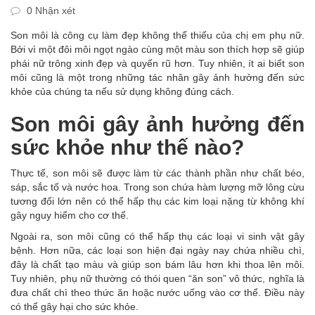
0 Nhận xét
Son môi là công cụ làm đẹp không thể thiếu của chị em phụ nữ.
Bởi vì một đôi môi ngọt ngào cùng một màu son thích hợp sẽ giúp
phái nữ trông xinh đẹp và quyến rũ hơn. Tuy nhiên, ít ai biết son
môi cũng là một trong những tác nhân gây ảnh hưởng đến sức
khỏe của chúng ta nếu sử dụng không đúng cách.
Son môi gây ảnh hưởng đến
sức khỏe như thế nào?
Thực tế, son môi sẽ được làm từ các thành phần như chất béo,
sáp, sắc tố và nước hoa. Trong son chứa hàm lượng mỡ lông cừu
tương đối lớn nên có thể hấp thụ các kim loại nặng từ không khí
gây nguy hiểm cho cơ thể.
Ngoài ra, son môi cũng có thể hấp thụ các loại vi sinh vật gây
bệnh. Hơn nữa, các loại son hiện đại ngày nay chứa nhiều chì,
đây là chất tạo màu và giúp son bám lâu hơn khi thoa lên môi.
Tuy nhiên, phụ nữ thường có thói quen “ăn son” vô thức, nghĩa là
đưa chất chì theo thức ăn hoặc nước uống vào cơ thể. Điều này
có thể gây hại cho sức khỏe.