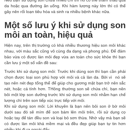
Nếu bạn sử dụng son chứa nhiều chì thì nó có thể thẩm thấu qua
da hoặc qua đường ăn uống. Khi hàm lượng này lớn thì có thể
gây nên rối loạn tiêu hóa và sinh ra nhiều bệnh khác nữa.
Một số lưu ý khi sử dụng son
môi an toàn, hiệu quả
Hiện nay, trên thị trường có khá nhiều thương hiệu son môi khác
nhau, với màu sắc cũng vô cùng đa dạng và phong phú. Để đảm
bảo vừa có được làn môi đẹp vừa an toàn cho sức khỏe thì bạn
cần lưu ý một số vấn đề sau:
Trước khi sử dụng son môi: Trước khi dùng son thì bạn cần phải
chọn được loại son phù hợp với môi và cả làn da. Bởi vì nó sẽ
tạo nên nét đẹp tổng thể để giúp cho gương mặt bạn trở nên sắc
nét, hoặc cá tính hơn. THông thường son sẽ chứa chì, bạn nên
bôi một lớp son dưỡng trước khi sử dụng son môi nhằm hạn chế
lượng chì trên son tiếp xúc trực tiếp với môi.
Khi sử dụng son môi: Lời khuyên là bạn nên bôi son ở bờ môi
dưới sau đó sẽ mím để son bám lên môi trên, rồi sử dụng cọ
hoặc tay để tán đều son và loại bỏ sơn thừa. Nhờ vậy mà bạn sẽ
có được làn môi khá mềm mại và đều đẹp giúp bạn tự tin hơn
nhiều khi đi ra ngoài đấy.