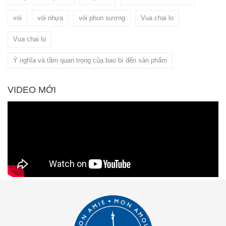
vòi
vòi nhựa
vòi phun sương
Vua chai lo
Vua chai lọ
Ý nghĩa và tầm quan trọng của bao bì đến sản phẩm
VIDEO MỚI