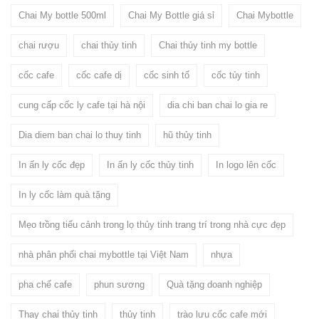
Chai My bottle 500ml
Chai My Bottle giá sỉ
Chai Mybottle
chai rượu
chai thủy tinh
Chai thủy tinh my bottle
cốc cafe
cốc cafe dị
cốc sinh tố
cốc tủy tinh
cung cấp cốc ly cafe tại hà nội
dia chi ban chai lo gia re
Dia diem ban chai lo thuy tinh
hũ thủy tinh
In ấn ly cốc đẹp
In ấn ly cốc thủy tinh
In logo lên cốc
In ly cốc làm quà tặng
Mẹo trồng tiểu cảnh trong lọ thủy tinh trang trí trong nhà cực đẹp
nhà phân phối chai mybottle tại Việt Nam
nhựa
pha chế cafe
phun sương
Quà tặng doanh nghiệp
Thay chai thủy tinh
thủy tinh
trào lưu cốc cafe mới