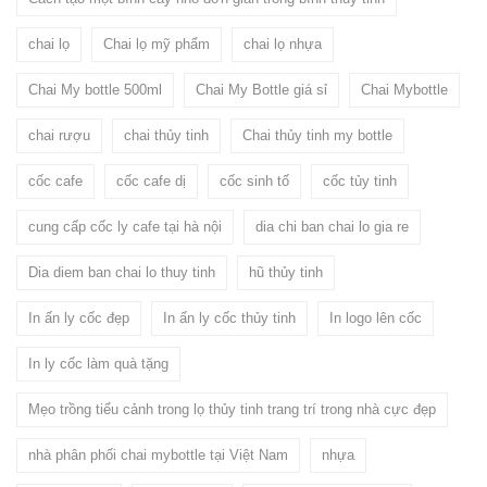
chai lọ
Chai lọ mỹ phẩm
chai lọ nhựa
Chai My bottle 500ml
Chai My Bottle giá sỉ
Chai Mybottle
chai rượu
chai thủy tinh
Chai thủy tinh my bottle
cốc cafe
cốc cafe dị
cốc sinh tố
cốc tủy tinh
cung cấp cốc ly cafe tại hà nội
dia chi ban chai lo gia re
Dia diem ban chai lo thuy tinh
hũ thủy tinh
In ấn ly cốc đẹp
In ấn ly cốc thủy tinh
In logo lên cốc
In ly cốc làm quà tặng
Mẹo trồng tiểu cảnh trong lọ thủy tinh trang trí trong nhà cực đẹp
nhà phân phối chai mybottle tại Việt Nam
nhựa