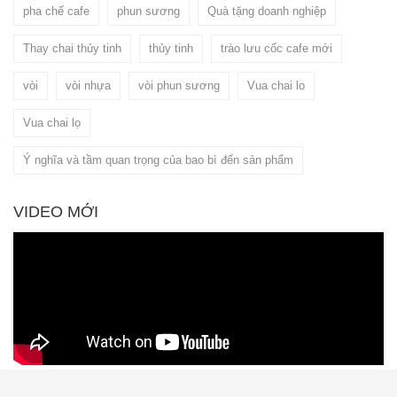
pha chế cafe
phun sương
Quà tặng doanh nghiệp
Thay chai thủy tinh
thủy tinh
trào lưu cốc cafe mới
vòi
vòi nhựa
vòi phun sương
Vua chai lo
Vua chai lọ
Ý nghĩa và tầm quan trọng của bao bì đến sản phẩm
VIDEO MỚI