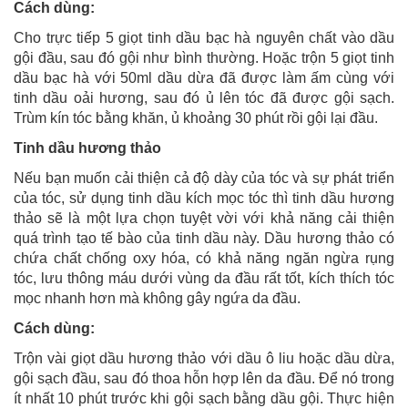
Cách dùng:
Cho trực tiếp 5 giọt tinh dầu bạc hà nguyên chất vào dầu
gội đầu, sau đó gội như bình thường. Hoặc trộn 5 giọt tinh
dầu bạc hà với 50ml dầu dừa đã được làm ấm cùng với
tinh dầu oải hương, sau đó ủ lên tóc đã được gội sạch.
Trùm kín tóc bằng khăn, ủ khoảng 30 phút rồi gội lại đầu.
Tinh dầu hương thảo
Nếu bạn muốn cải thiện cả độ dày của tóc và sự phát triển
của tóc, sử dụng tinh dầu kích mọc tóc thì tinh dầu hương
thảo sẽ là một lựa chọn tuyệt vời với khả năng cải thiện
quá trình tạo tế bào của tinh dầu này. Dầu hương thảo có
chứa chất chống oxy hóa, có khả năng ngăn ngừa rụng
tóc, lưu thông máu dưới vùng da đầu rất tốt, kích thích tóc
mọc nhanh hơn mà không gây ngứa da đầu.
Cách dùng:
Trộn vài giọt dầu hương thảo với dầu ô liu hoặc dầu dừa,
gội sạch đầu, sau đó thoa hỗn hợp lên da đầu. Để nó trong
ít nhất 10 phút trước khi gội sạch bằng dầu gội. Thực hiện