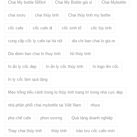
Chai My bottle 500ml
Chai My Bottle giá sỉ
Chai Mybottle
chai rượu
chai thủy tinh
Chai thủy tinh my bottle
cốc cafe
cốc cafe dị
cốc sinh tố
cốc tủy tinh
cung cấp cốc ly cafe tại hà nội
dia chi ban chai lo gia re
Dia diem ban chai lo thuy tinh
hũ thủy tinh
In ấn ly cốc đẹp
In ấn ly cốc thủy tinh
In logo lên cốc
In ly cốc làm quà tặng
Mẹo trồng tiểu cảnh trong lọ thủy tinh trang trí trong nhà cực đẹp
nhà phân phối chai mybottle tại Việt Nam
nhựa
pha chế cafe
phun sương
Quà tặng doanh nghiệp
Thay chai thủy tinh
thủy tinh
trào lưu cốc cafe mới