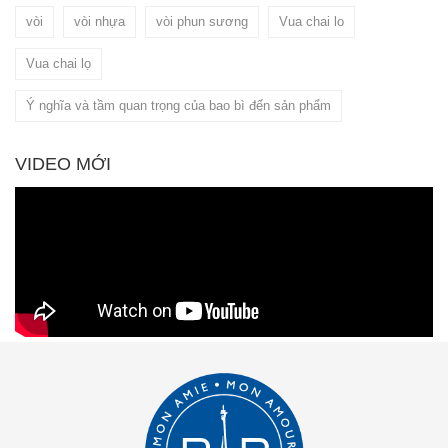
vòi
vòi nhựa
vòi phun sương
Vua chai lo
Vua chai lọ
Ý nghĩa và tầm quan trọng của bao bì đến sản phẩm
VIDEO MỚI