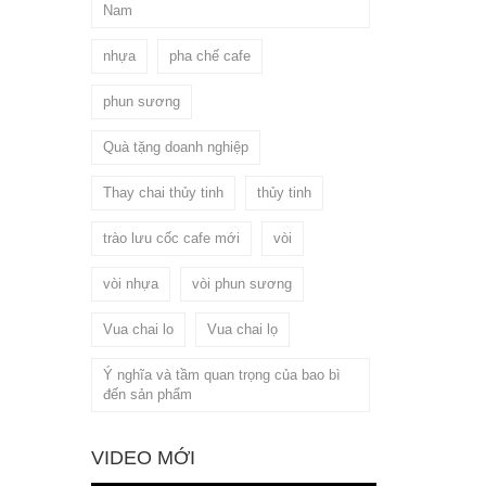
Nam
nhựa
pha chế cafe
phun sương
Quà tặng doanh nghiệp
Thay chai thủy tinh
thủy tinh
trào lưu cốc cafe mới
vòi
vòi nhựa
vòi phun sương
Vua chai lo
Vua chai lọ
Ý nghĩa và tầm quan trọng của bao bì
đến sản phẩm
VIDEO MỚI