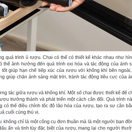
ong quá trình ủ rượu. Chai có thể có thiết kế khác nhau như hì
ó thể ảnh hưởng đến quá trình oxi hóa và tác động của ánh s
 tốt giúp hạn chế tiếp xúc của rượu với không khí bên ngoài
g giúp chặn ánh sáng mặt trời, tránh tác động tiêu cực của 
ơng tác giữa rượu và không khí. Một số chai được thiết kế để 
 rượu trưởng thành và phát triển một cách cân đối. Quá trình 
ng có thể điều chỉnh tốc độ lão hóa của rượu, tạo ra sự cân b
ả cuối cùng thú vị.
i
không chỉ là một công cụ đơn thuần mà là một người bạn đồ
ấu ấn và tinh túy đặc biệt của rượu, mang lại cho người thư