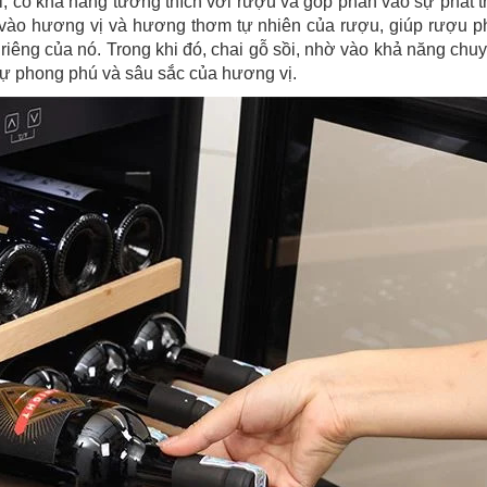
ồi, có khả năng tương thích với rượu và góp phần vào sự phát t
g vào hương vị và hương thơm tự nhiên của rượu, giúp rượu ph
riêng của nó. Trong khi đó, chai gỗ sồi, nhờ vào khả năng chu
sự phong phú và sâu sắc của hương vị.