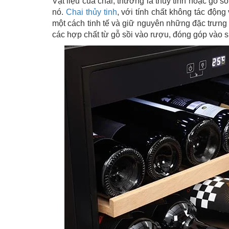
Vật liệu của chai, thường là thủy tinh hoặc gỗ s
nó.
Chai thủy tinh
, với tính chất không tác độn
một cách tinh tế và giữ nguyên những đặc trưng 
các hợp chất từ gỗ sồi vào rượu, đóng góp vào 