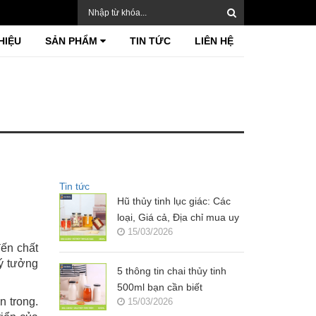
HIỆU
SẢN PHẨM
TIN TỨC
LIÊN HỆ
Tin tức
Hũ thủy tinh lục giác: Các
loại, Giá cả, Địa chỉ mua uy
15/03/2026
tín?
đến chất
lý tưởng
5 thông tin chai thủy tinh
500ml bạn cần biết
n trong.
15/03/2026