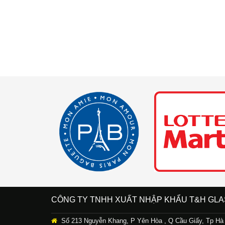
CÔNG TY TNHH XUẤT NHẬP KHẨU T&H GLA
Số 213 Nguyễn Khang, P Yên Hòa , Q Cầu Giấy, Tp Hà