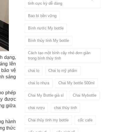
tinh cực kỳ dễ dàng
Bao bì bền vững
Bình nước My bottle
Bình thủy tinh My bottle
Cách tạo một bình cây nhỏ đơn giản
nh dạng,
trong bình thủy tinh
áng lên
, bảo vệ
chai lọ
Chai lọ mỹ phẩm
ánh sáng
chai lọ nhựa
Chai My bottle 500ml
cho phép
Chai My Bottle giá sỉ
Chai Mybottle
này được
ằng giữa
chai rượu
chai thủy tinh
Chai thủy tinh my bottle
cốc cafe
ng hành
ởng thức