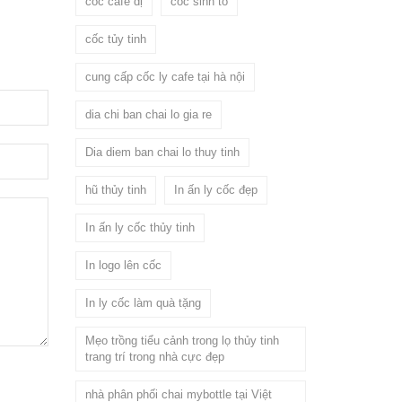
cốc cafe dị
cốc sinh tố
cốc tủy tinh
cung cấp cốc ly cafe tại hà nội
dia chi ban chai lo gia re
Dia diem ban chai lo thuy tinh
hũ thủy tinh
In ấn ly cốc đẹp
In ấn ly cốc thủy tinh
In logo lên cốc
In ly cốc làm quà tặng
Mẹo trồng tiểu cảnh trong lọ thủy tinh
trang trí trong nhà cực đẹp
nhà phân phối chai mybottle tại Việt