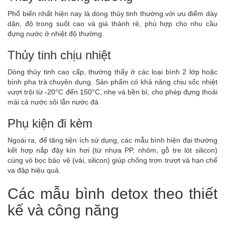
Phổ biến nhất hiện nay là dòng thủy tinh thường với ưu điểm dày
dặn, độ trong suốt cao và giá thành rẻ, phù hợp cho nhu cầu
đựng nước ở nhiệt độ thường.
Thủy tinh chịu nhiệt
Dòng thủy tinh cao cấp, thường thấy ở các loại bình 2 lớp hoặc
bình pha trà chuyên dụng. Sản phẩm có khả năng chịu sốc nhiệt
vượt trội từ -20°C đến 150°C, nhẹ và bền bỉ, cho phép đựng thoải
mái cả nước sôi lẫn nước đá
Phụ kiện đi kèm
Ngoài ra, để tăng tiện ích sử dụng, các mẫu bình hiện đại thường
kết hợp nắp đậy kín hơi (từ nhựa PP, nhôm, gỗ tre lót silicon)
cùng vỏ bọc bảo vệ (vải, silicon) giúp chống trơn trượt và hạn chế
va đập hiệu quả.
Các mẫu bình detox theo thiết
kế và công năng