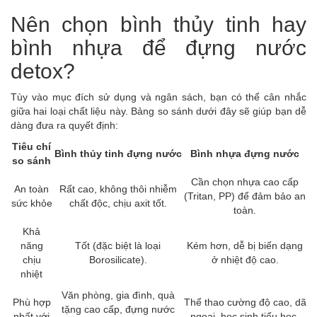
Nên chọn bình thủy tinh hay
bình nhựa để đựng nước
detox?
Tùy vào mục đích sử dụng và ngân sách, bạn có thể cân nhắc
giữa hai loại chất liệu này. Bảng so sánh dưới đây sẽ giúp bạn dễ
dàng đưa ra quyết định:
Tiêu chí
Bình thủy tinh đựng nước
Bình nhựa đựng nước
so sánh
Cần chọn nhựa cao cấp
An toàn
Rất cao, không thôi nhiễm
(Tritan, PP) để đảm bảo an
sức khỏe
chất độc, chịu axit tốt.
toàn.
Khả
năng
Tốt (đặc biệt là loại
Kém hơn, dễ bị biến dạng
chịu
Borosilicate).
ở nhiệt độ cao.
nhiệt
Văn phòng, gia đình, quà
Phù hợp
Thể thao cường độ cao, dã
tặng cao cấp, đựng nước
nhất với
ngoại, học sinh tiểu học.