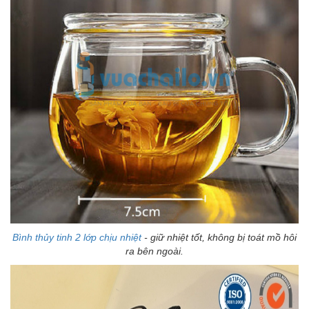
Bình thủy tinh 2 lớp chịu nhiệt
- giữ nhiệt tốt, không bị toát mồ hôi
ra bên ngoài.