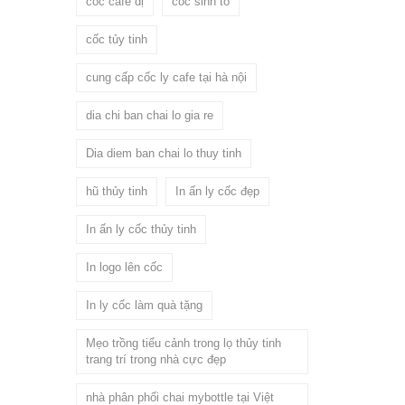
cốc cafe dị
cốc sinh tố
cốc tủy tinh
cung cấp cốc ly cafe tại hà nội
dia chi ban chai lo gia re
Dia diem ban chai lo thuy tinh
hũ thủy tinh
In ấn ly cốc đẹp
In ấn ly cốc thủy tinh
In logo lên cốc
In ly cốc làm quà tặng
Mẹo trồng tiểu cảnh trong lọ thủy tinh
trang trí trong nhà cực đẹp
nhà phân phối chai mybottle tại Việt