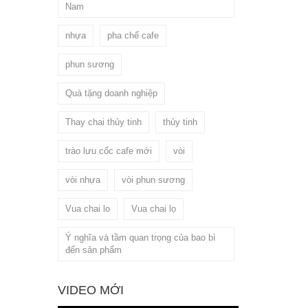
Nam
nhựa
pha chế cafe
phun sương
Quà tặng doanh nghiệp
Thay chai thủy tinh
thủy tinh
trào lưu cốc cafe mới
vòi
vòi nhựa
vòi phun sương
Vua chai lo
Vua chai lọ
Ý nghĩa và tầm quan trọng của bao bì
đến sản phẩm
VIDEO MỚI