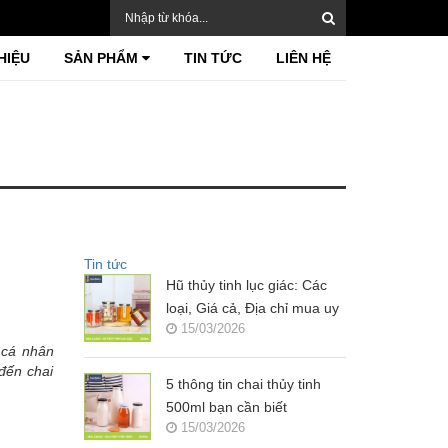
HIỆU
SẢN PHẨM
TIN TỨC
LIÊN HỆ
Tin tức
Hũ thủy tinh lục giác: Các
loại, Giá cả, Địa chỉ mua uy
15/03/2026
tín?
 cá nhân
đến chai
5 thông tin chai thủy tinh
500ml bạn cần biết
15/03/2026