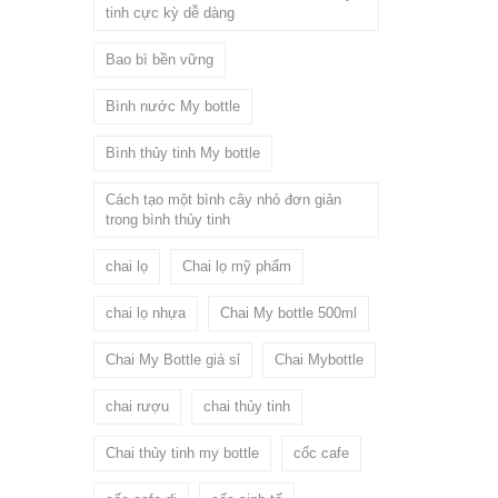
tinh cực kỳ dễ dàng
Bao bì bền vững
Bình nước My bottle
Bình thủy tinh My bottle
Cách tạo một bình cây nhỏ đơn giản
trong bình thủy tinh
chai lọ
Chai lọ mỹ phẩm
chai lọ nhựa
Chai My bottle 500ml
Chai My Bottle giá sỉ
Chai Mybottle
chai rượu
chai thủy tinh
Chai thủy tinh my bottle
cốc cafe