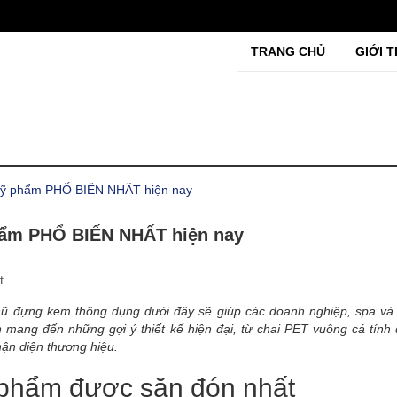
TRANG CHỦ
GIỚI T
 mỹ phẩm PHỔ BIẾN NHẤT hiện nay
phẩm PHỔ BIẾN NHẤT hiện nay
t
hũ đựng kem thông dụng dưới đây sẽ giúp các doanh nghiệp, spa và
 mang đến những gợi ý thiết kế hiện đại, từ chai PET vuông cá tính 
hận diện thương hiệu.
ỹ phẩm được săn đón nhất