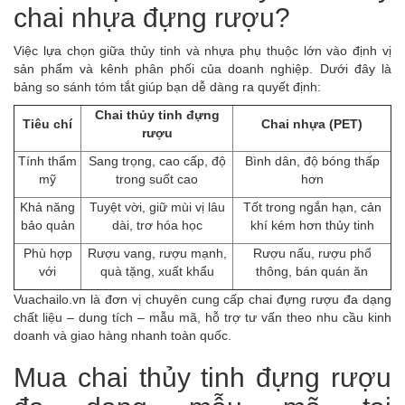
chai nhựa đựng rượu?
Việc lựa chọn giữa thủy tinh và nhựa phụ thuộc lớn vào định vị
sản phẩm và kênh phân phối của doanh nghiệp. Dưới đây là
bảng so sánh tóm tắt giúp bạn dễ dàng ra quyết định:
Chai thủy tinh đựng
Tiêu chí
Chai nhựa (PET)
rượu
Tính thẩm
Sang trọng, cao cấp, độ
Bình dân, độ bóng thấp
mỹ
trong suốt cao
hơn
Khả năng
Tuyệt vời, giữ mùi vị lâu
Tốt trong ngắn hạn, cản
bảo quản
dài, trơ hóa học
khí kém hơn thủy tinh
Phù hợp
Rượu vang, rượu mạnh,
Rượu nấu, rượu phổ
với
quà tặng, xuất khẩu
thông, bán quán ăn
Vuachailo.vn là đơn vị chuyên cung cấp chai đựng rượu đa dạng
chất liệu – dung tích – mẫu mã, hỗ trợ tư vấn theo nhu cầu kinh
doanh và giao hàng nhanh toàn quốc.
Mua chai thủy tinh đựng rượu