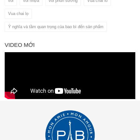
vòi
vòi nhựa
vòi phun sương
Vua chai lo
Vua chai lọ
Ý nghĩa và tầm quan trọng của bao bì đến sản phẩm
VIDEO MỚI