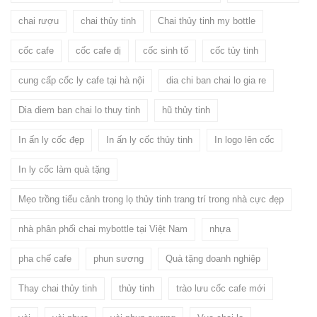
chai rượu
chai thủy tinh
Chai thủy tinh my bottle
cốc cafe
cốc cafe dị
cốc sinh tố
cốc tủy tinh
cung cấp cốc ly cafe tại hà nội
dia chi ban chai lo gia re
Dia diem ban chai lo thuy tinh
hũ thủy tinh
In ấn ly cốc đẹp
In ấn ly cốc thủy tinh
In logo lên cốc
In ly cốc làm quà tặng
Mẹo trồng tiểu cảnh trong lọ thủy tinh trang trí trong nhà cực đẹp
nhà phân phối chai mybottle tại Việt Nam
nhựa
pha chế cafe
phun sương
Quà tặng doanh nghiệp
Thay chai thủy tinh
thủy tinh
trào lưu cốc cafe mới