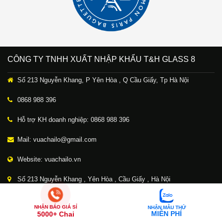
CÔNG TY TNHH XUẤT NHẬP KHẨU T&H GLASS 8
Số 213 Nguyễn Khang, P Yên Hòa , Q Cầu Giấy, Tp Hà Nội
0868 988 396
Hỗ trợ KH doanh nghiệp: 0868 988 396
Mail: vuachailo@gmail.com
Website: vuachailo.vn
Số 213 Nguyễn Khang , Yên Hòa , Cầu Giấy , Hà Nội
280 Thượng Cát, Bắc Từ Liêm, Hà Nội
NHẬN BÁO GIÁ SỈ
NHẬN MẪU THỬ
MIỄN PHÍ
5000+ Chai
Giấy chứng nhận ĐKKD số 0107829199 do Sở KH&ĐT thành phố