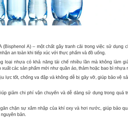
(Bisphenol A) – một chất gây tranh cãi trong việc sử dụng c
hận an toàn khi tiếp xúc với thực phẩm và đồ uống.
ng loại nhựa có khả năng tái chế nhiều lần mà không làm gi
n xuất các sản phẩm mới như quần áo, thảm hoặc bao bì nhựa 
u lực tốt, chống va đập và không dễ bị gãy vỡ, giúp bảo vệ 
iúp giảm chi phí vận chuyển và dễ dàng sử dụng trong quá t
ngăn chặn sự xâm nhập của khí oxy và hơi nước, giúp bảo qu
ị nguyên bản.