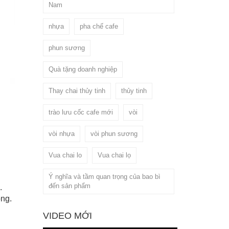
Nam
nhựa
pha chế cafe
phun sương
Quà tặng doanh nghiệp
Thay chai thủy tinh
thủy tinh
trào lưu cốc cafe mới
vòi
vòi nhựa
vòi phun sương
Vua chai lo
Vua chai lọ
Ý nghĩa và tầm quan trọng của bao bì
đến sản phẩm
.
ong.
VIDEO MỚI