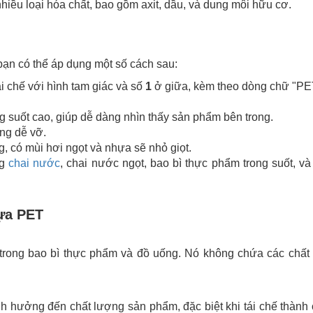
hiều loại hóa chất, bao gồm axit, dầu, và dung môi hữu cơ.
ạn có thể áp dụng một số cách sau:
i chế với hình tam giác và số
1
ở giữa, kèm theo dòng chữ "PE
g suốt cao, giúp dễ dàng nhìn thấy sản phẩm bên trong.
ng dễ vỡ.
g, có mùi hơi ngọt và nhựa sẽ nhỏ giọt.
ng
chai nước
, chai nước ngọt, bao bì thực phẩm trong suốt, và
ựa PET
rong bao bì thực phẩm và đồ uống. Nó không chứa các chất 
h hưởng đến chất lượng sản phẩm, đặc biệt khi tái chế thành