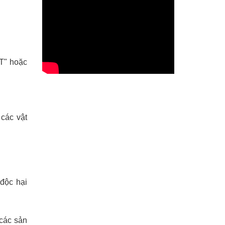
T" hoặc
 các vật
độc hại
 các sản