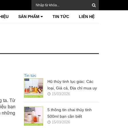
HIỆU
SẢN PHẨM
TIN TỨC
LIÊN HỆ
Tin tức
Hũ thủy tinh lục giác: Các
loại, Giá cả, Địa chỉ mua uy
15/03/2026
tín?
g ta. Từ
liệu bạn
5 thông tin chai thủy tinh
ạn những
500ml bạn cần biết
15/03/2026