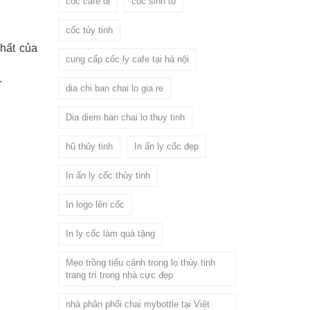
cốc cafe dị
cốc sinh tố
cốc tủy tinh
nhất của
cung cấp cốc ly cafe tại hà nội
.
dia chi ban chai lo gia re
Dia diem ban chai lo thuy tinh
hũ thủy tinh
In ấn ly cốc đẹp
In ấn ly cốc thủy tinh
In logo lên cốc
In ly cốc làm quà tặng
Mẹo trồng tiểu cảnh trong lọ thủy tinh
trang trí trong nhà cực đẹp
nhà phân phối chai mybottle tại Việt