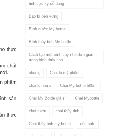
tinh cực kỳ dễ dàng
Bao bì bền vững
Bình nước My bottle
Bình thủy tinh My bottle
ho thực
Cách tạo một bình cây nhỏ đơn giản
trong bình thủy tinh
ảm chất
mới.
chai lọ
Chai lọ mỹ phẩm
sản phẩm
chai lọ nhựa
Chai My bottle 500ml
Chai My Bottle giá sỉ
Chai Mybottle
rình sản
chai rượu
chai thủy tinh
ản thực
Chai thủy tinh my bottle
cốc cafe