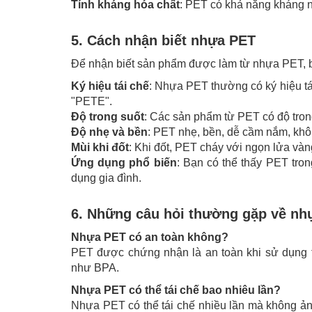
Tính kháng hóa chất
: PET có khả năng kháng n
5. Cách nhận biết nhựa PET
Để nhận biết sản phẩm được làm từ nhựa PET, b
Ký hiệu tái chế
: Nhựa PET thường có ký hiệu tá
"PETE".
Độ trong suốt
: Các sản phẩm từ PET có độ tron
Độ nhẹ và bền
: PET nhẹ, bền, dễ cầm nắm, khô
Mùi khi đốt
: Khi đốt, PET cháy với ngọn lửa vàn
Ứng dụng phổ biến
: Bạn có thể thấy PET tro
dụng gia đình.
6. Những câu hỏi thường gặp về nh
Nhựa PET có an toàn không?
PET được chứng nhận là an toàn khi sử dụng t
như BPA.
Nhựa PET có thể tái chế bao nhiêu lần?
Nhựa PET có thể tái chế nhiều lần mà không ản