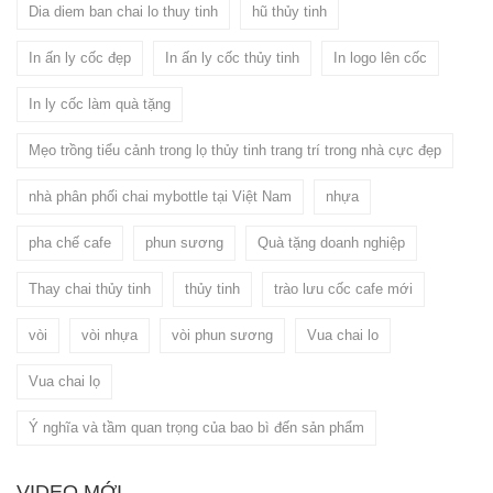
Dia diem ban chai lo thuy tinh
hũ thủy tinh
In ấn ly cốc đẹp
In ấn ly cốc thủy tinh
In logo lên cốc
In ly cốc làm quà tặng
Mẹo trồng tiểu cảnh trong lọ thủy tinh trang trí trong nhà cực đẹp
nhà phân phối chai mybottle tại Việt Nam
nhựa
pha chế cafe
phun sương
Quà tặng doanh nghiệp
Thay chai thủy tinh
thủy tinh
trào lưu cốc cafe mới
vòi
vòi nhựa
vòi phun sương
Vua chai lo
Vua chai lọ
Ý nghĩa và tầm quan trọng của bao bì đến sản phẩm
VIDEO MỚI