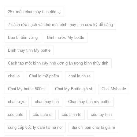
25+ mẫu chai thủy tinh độc lạ
7 cách rửa sạch và khử mùi bình thủy tinh cực kỳ dễ dàng
Bao bì bền vững
Bình nước My bottle
Bình thủy tinh My bottle
Cách tạo một bình cây nhỏ đơn giản trong bình thủy tinh
chai lọ
Chai lọ mỹ phẩm
chai lọ nhựa
Chai My bottle 500ml
Chai My Bottle giá sỉ
Chai Mybottle
chai rượu
chai thủy tinh
Chai thủy tinh my bottle
cốc cafe
cốc cafe dị
cốc sinh tố
cốc tủy tinh
cung cấp cốc ly cafe tại hà nội
dia chi ban chai lo gia re