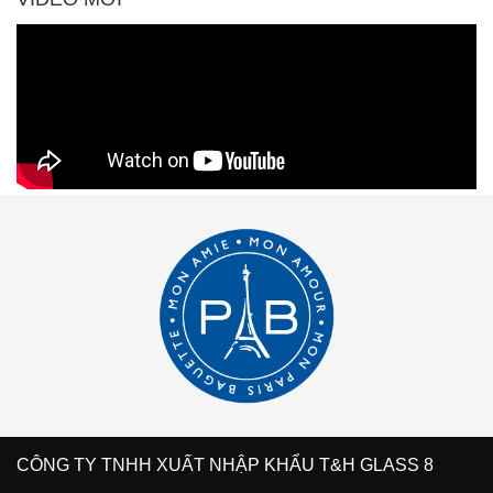
CÔNG TY TNHH XUẤT NHẬP KHẨU T&H GLASS 8